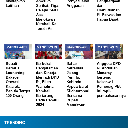
Mantapkan
Amerika
Penyesuaian
Penghargaan
Latihan
Serikat, Tiga
Anggaran
dari
Pelajar SMU
Ombudsman
Asal
RI Perwakilan
Manokwari
Papua Barat
Kembali Ke
Tanah Air
MANOKWARI
MANOKWARI
MANOKWARI
MANOKWARI
Bupati
Berbekal
Bahas
Anggota DPD
Hermus
Pengalaman
Netralitas
RI Abdullah
Launching
dan Kinerja
Jelang
Manaray
Baksos
Menjadi DPD
Pemilu,
bertemu
Operasi
RI, Filep
Kabinda
Kakanwil
Katarak,
Wamafma
Papua Barat
Kemenag PB,
Panitia Target
Kembali
Silahturahmi
ini topik
150 Orang
Bertarung
Bersama
pembahasannya
Pada Pemilu
Bupati
2024
Manokwari
TRENDING