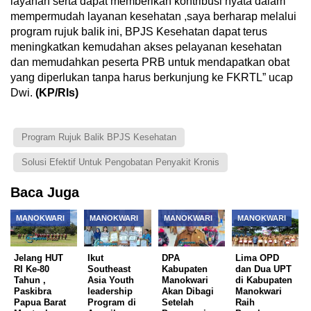
layanan serta dapat memberikan kontribusi nyata dalam
mempermudah layanan kesehatan ,saya berharap melalui
program rujuk balik ini, BPJS Kesehatan dapat terus
meningkatkan kemudahan akses pelayanan kesehatan
dan memudahkan peserta PRB untuk mendapatkan obat
yang diperlukan tanpa harus berkunjung ke FKRTL” ucap
Dwi.
(KP/Rls)
Program Rujuk Balik BPJS Kesehatan
Solusi Efektif Untuk Pengobatan Penyakit Kronis
Baca Juga
MANOKWARI
MANOKWARI
MANOKWARI
MANOKWARI
Jelang HUT
Ikut
DPA
Lima OPD
RI Ke-80
Southeast
Kabupaten
dan Dua UPT
Tahun ,
Asia Youth
Manokwari
di Kabupaten
Paskibra
leadership
Akan Dibagi
Manokwari
Papua Barat
Program di
Setelah
Raih