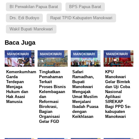
BI Perwakilan Papua Barat
BPS Papua Barat
Drs. Edi Budoyo
Rapat TPID Kabupaten Manokwari
Wakil Bupati Manokwari
Baca Juga
MANOKWARI
MANOKWARI
MANOKWARI
MANOKWARI
Kemenkumham
Tingkatkan
Safari
KPU
Garda
Pemahaman
Ramadhan,
Manokwari
Terdepan
Terkait
Bupati
Gelar Bimtek
Menjaga
Proses Bisnis
Manokwari
dan Uji Coba
Hukum dan
Kelembagaan
Mengajak
Nasional
Hak Asasi
dan
Umat Muslim
Aplikasi
Manusia
Reformasi
Menjalani
SIREKAP
Birokrasi,
Ibadah Puasa
Bagi PPD Se-
Bagian
dengan
kabupaten
Organisasi
Keikhlasan
Manokwari
Gelar FGD