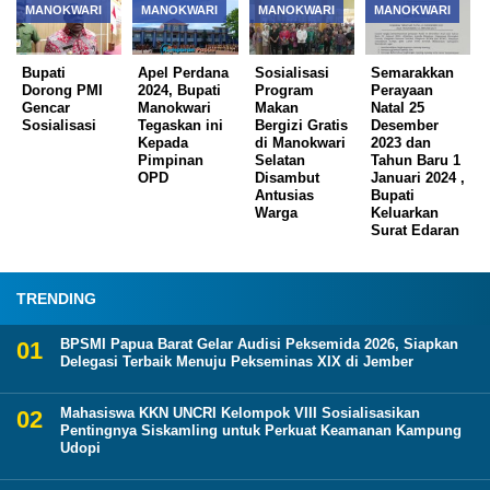
MANOKWARI
MANOKWARI
MANOKWARI
MANOKWARI
Bupati
Apel Perdana
Sosialisasi
Semarakkan
Dorong PMI
2024, Bupati
Program
Perayaan
Gencar
Manokwari
Makan
Natal 25
Sosialisasi
Tegaskan ini
Bergizi Gratis
Desember
Kepada
di Manokwari
2023 dan
Pimpinan
Selatan
Tahun Baru 1
OPD
Disambut
Januari 2024 ,
Antusias
Bupati
Warga
Keluarkan
Surat Edaran
TRENDING
BPSMI Papua Barat Gelar Audisi Peksemida 2026, Siapkan
Delegasi Terbaik Menuju Pekseminas XIX di Jember
Mahasiswa KKN UNCRI Kelompok VIII Sosialisasikan
Pentingnya Siskamling untuk Perkuat Keamanan Kampung
Udopi