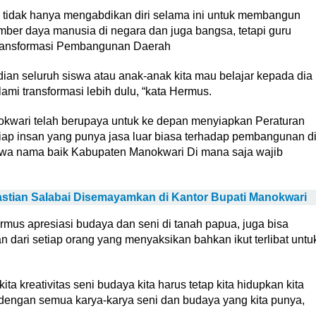
u tidak hanya mengabdikan diri selama ini untuk membangun
ber daya manusia di negara dan juga bangsa, tetapi guru
 transformasi Pembangunan Daerah
an seluruh siswa atau anak-anak kita mau belajar kepada dia
ami transformasi lebih dulu, “kata Hermus.
okwari telah berupaya untuk ke depan menyiapkan Peraturan
tiap insan yang punya jasa luar biasa terhadap pembangunan d
wa nama baik Kabupaten Manokwari Di mana saja wajib
stian Salabai Disemayamkan di Kantor Bupati Manokwari
ermus apresiasi budaya dan seni di tanah papua, juga bisa
ari setiap orang yang menyaksikan bahkan ikut terlibat untu
ta kreativitas seni budaya kita harus tetap kita hidupkan kita
dengan semua karya-karya seni dan budaya yang kita punya,