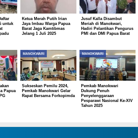
aftar
Ketua Merah Putih Irian
Jusuf Kalla Disambut
6 untuk
Jaya Imbau Warga Papua
Meriah di Manokwari,
t
Barat Jaga Kamtibmas
Hadiri Pelantikan Pengurus
padu
Jelang 1 Juli 2025
PMI dan DMI Papua Barat
MANOKWARI
MANOKWARI
akan
Sukseskan Pemilu 2024,
Pemkab Manokwari
da Papua
Pemkab Manokwari Gelar
Dukung Penuh
PPG
Rapat Bersama Forkopimda
Penyelenggaraan
Pesparawi Nasional Ke-XIV
Tahun 2025