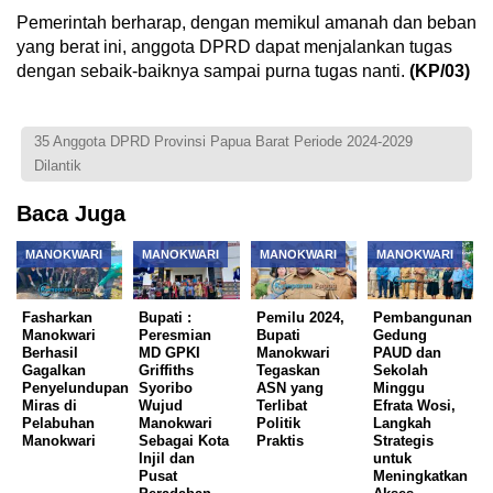
Pemerintah berharap, dengan memikul amanah dan beban
yang berat ini, anggota DPRD dapat menjalankan tugas
dengan sebaik-baiknya sampai purna tugas nanti.
(KP/03)
35 Anggota DPRD Provinsi Papua Barat Periode 2024-2029
Dilantik
Baca Juga
MANOKWARI
MANOKWARI
MANOKWARI
MANOKWARI
Fasharkan
Bupati :
Pemilu 2024,
Pembangunan
Manokwari
Peresmian
Bupati
Gedung
Berhasil
MD GPKI
Manokwari
PAUD dan
Gagalkan
Griffiths
Tegaskan
Sekolah
Penyelundupan
Syoribo
ASN yang
Minggu
Miras di
Wujud
Terlibat
Efrata Wosi,
Pelabuhan
Manokwari
Politik
Langkah
Manokwari
Sebagai Kota
Praktis
Strategis
Injil dan
untuk
Pusat
Meningkatkan