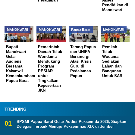
Peradaban
Akses
Pendidikan di
Manokwari
MANOKWARI
MANOKWARI
Papua Barat
MANOKWARI
Bupati
Pemerintah
Terang Papua
Pemkab
Manokwari
Daerah Teluk
dan UNIPA
Teluk
Gelar
Wondama
Bersinergi
Wodama
Audiens
Mendukung
Atasi Krisis
Sediakan
Bersama
Program
Guru di
Lahan dan
Kakanwil
PESIAR
Pedalaman
Bangunan
Kemenkumham
untuk
Papua
Untuk SAR
Papua Barat
Tingkatkan
Kepesertaan
JKN
TRENDING
BPSMI Papua Barat Gelar Audisi Peksemida 2026, Siapkan
Delegasi Terbaik Menuju Pekseminas XIX di Jember