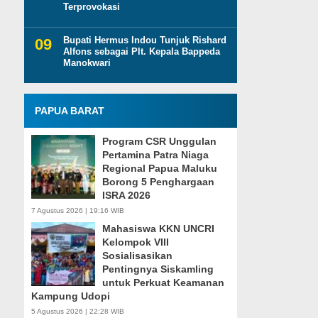
Terprovokasi
Bupati Hermus Indou Tunjuk Rishard
Alfons sebagai Plt. Kepala Bappeda
Manokwari
PAPUA BARAT
Program CSR Unggulan
Pertamina Patra Niaga
Regional Papua Maluku
Borong 5 Penghargaan
ISRA 2026
7 Agustus 2026 | 19:16 WIB
Mahasiswa KKN UNCRI
Kelompok VIII
Sosialisasikan
Pentingnya Siskamling
untuk Perkuat Keamanan
Kampung Udopi
5 Agustus 2026 | 22:28 WIB