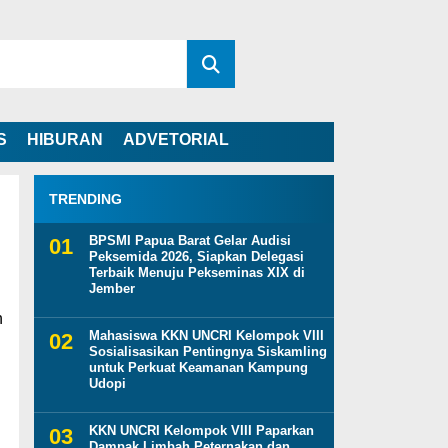
S
HIBURAN
ADVETORIAL
TRENDING
BPSMI Papua Barat Gelar Audisi
Peksemida 2026, Siapkan Delegasi
Terbaik Menuju Pekseminas XIX di
Jember
n
Mahasiswa KKN UNCRI Kelompok VIII
Sosialisasikan Pentingnya Siskamling
untuk Perkuat Keamanan Kampung
Udopi
KKN UNCRI Kelompok VIII Paparkan
Dampak Limbah Peternakan dan