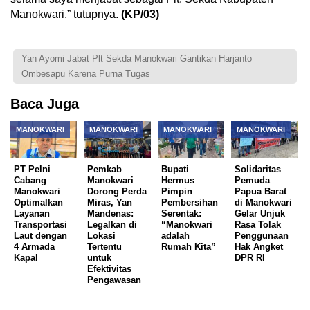
Manokwari,” tutupnya.
(KP/03)
Yan Ayomi Jabat Plt Sekda Manokwari Gantikan Harjanto
Ombesapu Karena Purna Tugas
Baca Juga
MANOKWARI
MANOKWARI
MANOKWARI
MANOKWARI
PT Pelni
Pemkab
Bupati
Solidaritas
Cabang
Manokwari
Hermus
Pemuda
Manokwari
Dorong Perda
Pimpin
Papua Barat
Optimalkan
Miras, Yan
Pembersihan
di Manokwari
Layanan
Mandenas:
Serentak:
Gelar Unjuk
Transportasi
Legalkan di
“Manokwari
Rasa Tolak
Laut dengan
Lokasi
adalah
Penggunaan
4 Armada
Tertentu
Rumah Kita”
Hak Angket
Kapal
untuk
DPR RI
Efektivitas
Pengawasan