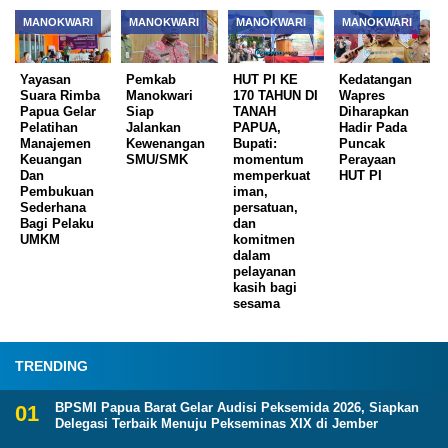
MANOKWARI
MANOKWARI
MANOKWARI
MANOKWARI
Yayasan
Pemkab
HUT PI KE
Kedatangan
Suara Rimba
Manokwari
170 TAHUN DI
Wapres
Papua Gelar
Siap
TANAH
Diharapkan
Pelatihan
Jalankan
PAPUA,
Hadir Pada
Manajemen
Kewenangan
Bupati:
Puncak
Keuangan
SMU/SMK
momentum
Perayaan
Dan
memperkuat
HUT PI
Pembukuan
iman,
Sederhana
persatuan,
Bagi Pelaku
dan
UMKM
komitmen
dalam
pelayanan
kasih bagi
sesama
TRENDING
BPSMI Papua Barat Gelar Audisi Peksemida 2026, Siapkan
Delegasi Terbaik Menuju Pekseminas XIX di Jember