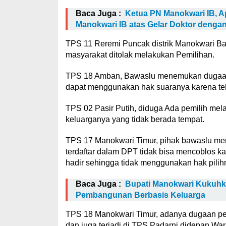
Baca Juga :
Ketua PN Manokwari IB, Ap
Manokwari IB atas Gelar Doktor deng
TPS 11 Reremi Puncak distrik Manokwari B
masyarakat ditolak melakukan Pemilihan.
TPS 18 Amban, Bawaslu menemukan dugaan p
dapat menggunakan hak suaranya karena tel
TPS 02 Pasir Putih, diduga Ada pemilih mela
keluarganya yang tidak berada tempat.
TPS 17 Manokwari Timur, pihak bawaslu me
terdaftar dalam DPT tidak bisa mencoblos ka
hadir sehingga tidak menggunakan hak pilih
Baca Juga :
Bupati Manokwari Kukuhk
Pembangunan Berbasis Keluarga
TPS 18 Manokwari Timur, adanya dugaan pel
dan juga terjadi di TPS Padarni didepan War