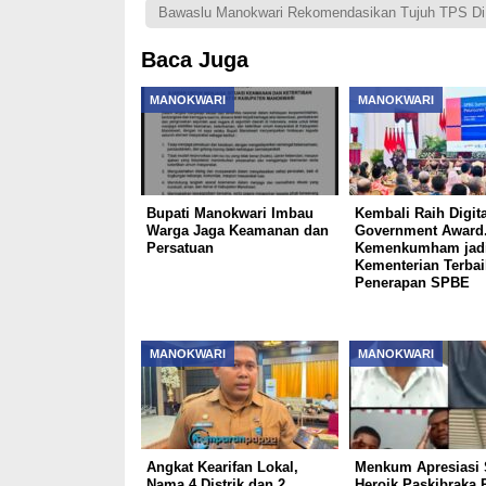
Bawaslu Manokwari Rekomendasikan Tujuh TPS Di
Baca Juga
MANOKWARI
MANOKWARI
Bupati Manokwari Imbau
Kembali Raih Digita
Warga Jaga Keamanan dan
Government Award
Persatuan
Kemenkumham jad
Kementerian Terba
Penerapan SPBE
MANOKWARI
MANOKWARI
Angkat Kearifan Lokal,
Menkum Apresiasi 
Nama 4 Distrik dan 2
Heroik Paskibraka 