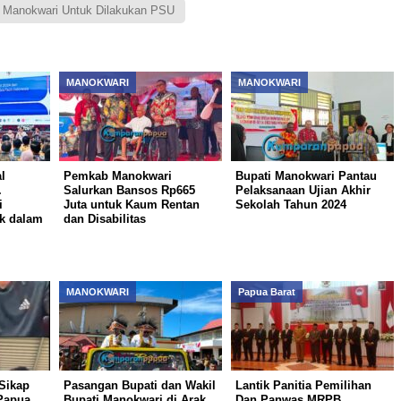
 Manokwari Untuk Dilakukan PSU
MANOKWARI
MANOKWARI
l
Pemkab Manokwari
Bupati Manokwari Pantau
.
Salurkan Bansos Rp665
Pelaksanaan Ujian Akhir
i
Juta untuk Kaum Rentan
Sekolah Tahun 2024
ik dalam
dan Disabilitas
MANOKWARI
Papua Barat
Sikap
Pasangan Bupati dan Wakil
Lantik Panitia Pemilihan
Papua
Bupati Manokwari di Arak
Dan Panwas MRPB,