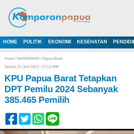
HOME
POLITIK
EKONOMI
KESEHATAN
PENDID
Home /
MANOKWARI
/
Papua Barat
Selasa, 27 Juni 2023 - 17:12 WIB
KPU Papua Barat Tetapkan
DPT Pemilu 2024 Sebanyak
385.465 Pemilih