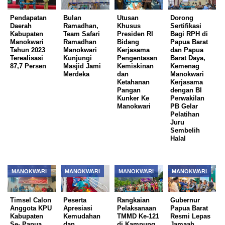
Pendapatan
Bulan
Utusan
Dorong
Daerah
Ramadhan,
Khusus
Sertifikasi
Kabupaten
Team Safari
Presiden RI
Bagi RPH di
Manokwari
Ramadhan
Bidang
Papua Barat
Tahun 2023
Manokwari
Kerjasama
dan Papua
Terealisasi
Kunjungi
Pengentasan
Barat Daya,
87,7 Persen
Masjid Jami
Kemiskinan
Kemenag
Merdeka
dan
Manokwari
Ketahanan
Kerjasama
Pangan
dengan BI
Kunker Ke
Perwakilan
Manokwari
PB Gelar
Pelatihan
Juru
Sembelih
Halal
MANOKWARI
MANOKWARI
MANOKWARI
MANOKWARI
Timsel Calon
Peserta
Rangkaian
Gubernur
Anggota KPU
Apresiasi
Pelaksanaan
Papua Barat
Kabupaten
Kemudahan
TMMD Ke-121
Resmi Lepas
Se- Papua
dan
di Kampung
Jamaah