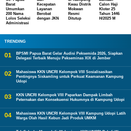
Barat
Kecepatan
Kwau Distrik
Calon Haji
Umumkan
Layanan
Mokwan
Kloter 25
200 Nama
Berobat
Resmi
Tahun 1446
Lolos Seleksi
dengan JKN
Ditutup
H/2025 M
Administrasi
TRENDING
BPSMI Papua Barat Gelar Audisi Peksemida 2026, Siapkan
Delegasi Terbaik Menuju Pekseminas XIX di Jember
Mahasiswa KKN UNCRI Kelompok VIII Sosialisasikan
Pentingnya Siskamling untuk Perkuat Keamanan Kampung
Udopi
KKN UNCRI Kelompok VIII Paparkan Dampak Limbah
Peternakan dan Konsekuensi Hukumnya di Kampung Udopi
Mahasiswa KKN UNCRI Kelompok VIII Kampung Udopi Latih
Warga Olah Hasil Kebun Jadi Produk UMKM