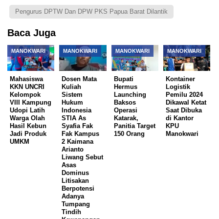
Pengurus DPTW Dan DPW PKS Papua Barat Dilantik
Baca Juga
MANOKWARI
MANOKWARI
MANOKWARI
MANOKWARI
Mahasiswa
Dosen Mata
Bupati
Kontainer
KKN UNCRI
Kuliah
Hermus
Logistik
Kelompok
Sistem
Launching
Pemilu 2024
VIII Kampung
Hukum
Baksos
Dikawal Ketat
Udopi Latih
Indonesia
Operasi
Saat Dibuka
Warga Olah
STIA As
Katarak,
di Kantor
Hasil Kebun
Syafia Fak
Panitia Target
KPU
Jadi Produk
Fak Kampus
150 Orang
Manokwari
UMKM
2 Kaimana
Arianto
Liwang Sebut
Asas
Dominus
Litisakan
Berpotensi
Adanya
Tumpang
Tindih