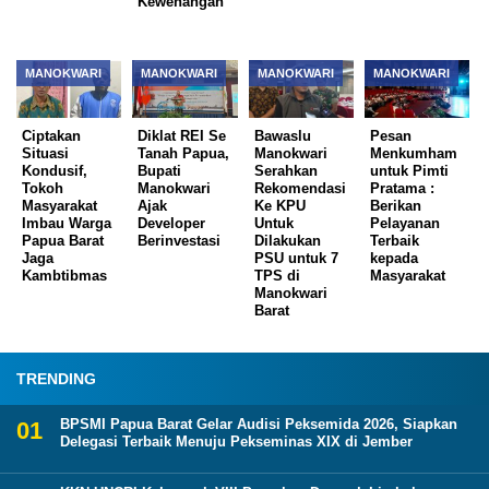
Kewenangan
MANOKWARI
MANOKWARI
MANOKWARI
MANOKWARI
Ciptakan
Diklat REI Se
Bawaslu
Pesan
Situasi
Tanah Papua,
Manokwari
Menkumham
Kondusif,
Bupati
Serahkan
untuk Pimti
Tokoh
Manokwari
Rekomendasi
Pratama :
Masyarakat
Ajak
Ke KPU
Berikan
Imbau Warga
Developer
Untuk
Pelayanan
Papua Barat
Berinvestasi
Dilakukan
Terbaik
Jaga
PSU untuk 7
kepada
Kambtibmas
TPS di
Masyarakat
Manokwari
Barat
TRENDING
BPSMI Papua Barat Gelar Audisi Peksemida 2026, Siapkan
Delegasi Terbaik Menuju Pekseminas XIX di Jember