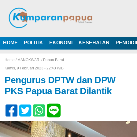
HOME
POLITIK
EKONOMI
KESEHATAN
PENDID
Home /
MANOKWARI
/
Papua Barat
Kamis, 9 Februari 2023 - 22:43 WIB
Pengurus DPTW dan DPW
PKS Papua Barat Dilantik