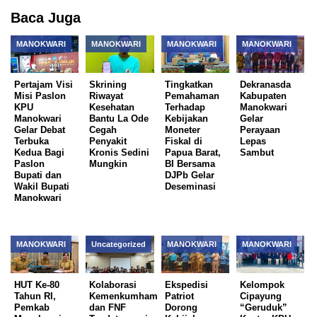
Baca Juga
MANOKWARI
MANOKWARI
MANOKWARI
MANOKWARI
Pertajam Visi
Skrining
Tingkatkan
Dekranasda
Misi Paslon
Riwayat
Pemahaman
Kabupaten
KPU
Kesehatan
Terhadap
Manokwari
Manokwari
Bantu La Ode
Kebijakan
Gelar
Gelar Debat
Cegah
Moneter
Perayaan
Terbuka
Penyakit
Fiskal di
Lepas
Kedua Bagi
Kronis Sedini
Papua Barat,
Sambut
Paslon
Mungkin
BI Bersama
Bupati dan
DJPb Gelar
Wakil Bupati
Deseminasi
Manokwari
MANOKWARI
Uncategorized
MANOKWARI
MANOKWARI
HUT Ke-80
Kolaborasi
Ekspedisi
Kelompok
Tahun RI,
Kemenkumham
Patriot
Cipayung
Pemkab
dan FNF
Dorong
“Geruduk”