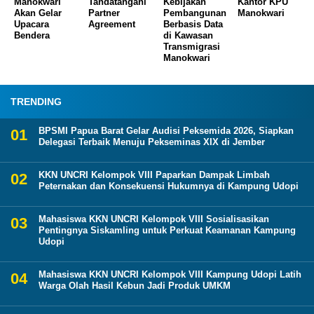
Manokwari
Tandatangani
Kebijakan
Kantor KPU
Akan Gelar
Partner
Pembangunan
Manokwari
Upacara
Agreement
Berbasis Data
Bendera
di Kawasan
Transmigrasi
Manokwari
TRENDING
BPSMI Papua Barat Gelar Audisi Peksemida 2026, Siapkan
Delegasi Terbaik Menuju Pekseminas XIX di Jember
KKN UNCRI Kelompok VIII Paparkan Dampak Limbah
Peternakan dan Konsekuensi Hukumnya di Kampung Udopi
Mahasiswa KKN UNCRI Kelompok VIII Sosialisasikan
Pentingnya Siskamling untuk Perkuat Keamanan Kampung
Udopi
Mahasiswa KKN UNCRI Kelompok VIII Kampung Udopi Latih
Warga Olah Hasil Kebun Jadi Produk UMKM