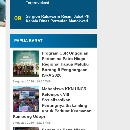
Terprovokasi
Sergion Rahawarin Resmi Jabat Plt
Kepala Dinas Pertanian Manokwari
PAPUA BARAT
Program CSR Unggulan
Pertamina Patra Niaga
Regional Papua Maluku
Borong 5 Penghargaan
ISRA 2026
7 Agustus 2026 | 19:16 WIB
Mahasiswa KKN UNCRI
Kelompok VIII
Sosialisasikan
Pentingnya Siskamling
untuk Perkuat Keamanan
Kampung Udopi
5 Agustus 2026 | 22:28 WIB