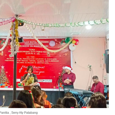
Panitia , Seny Aty Patabang