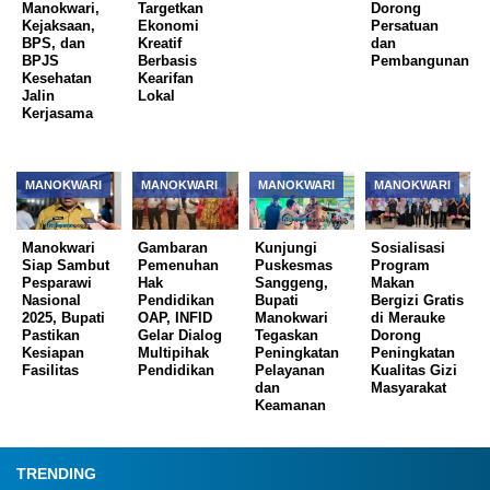
Manokwari,
Targetkan
Dorong
Kejaksaan,
Ekonomi
Persatuan
BPS, dan
Kreatif
dan
BPJS
Berbasis
Pembangunan
Kesehatan
Kearifan
Jalin
Lokal
Kerjasama
MANOKWARI
MANOKWARI
MANOKWARI
MANOKWARI
Manokwari
Gambaran
Kunjungi
Sosialisasi
Siap Sambut
Pemenuhan
Puskesmas
Program
Pesparawi
Hak
Sanggeng,
Makan
Nasional
Pendidikan
Bupati
Bergizi Gratis
2025, Bupati
OAP, INFID
Manokwari
di Merauke
Pastikan
Gelar Dialog
Tegaskan
Dorong
Kesiapan
Multipihak
Peningkatan
Peningkatan
Fasilitas
Pendidikan
Pelayanan
Kualitas Gizi
dan
Masyarakat
Keamanan
TRENDING