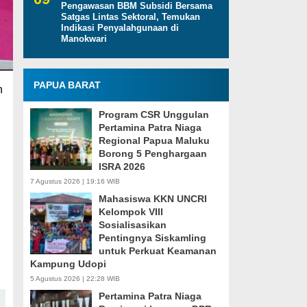
Pengawasan BBM Subsidi Bersama
Satgas Lintas Sektoral, Temukan
Indikasi Penyalahgunaan di
Manokwari
PAPUA BARAT
n
Program CSR Unggulan
Pertamina Patra Niaga
Regional Papua Maluku
Borong 5 Penghargaan
ISRA 2026
7 Agustus 2026 | 19:16 WIB
Mahasiswa KKN UNCRI
Kelompok VIII
Sosialisasikan
Pentingnya Siskamling
untuk Perkuat Keamanan
Kampung Udopi
5 Agustus 2026 | 22:28 WIB
Pertamina Patra Niaga