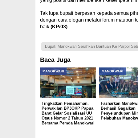
yamg positif dan memberikan kesempatam m
Tak lupa bupati berpesan kepada semua pi
dengan cara elegan melalui forum maupun tu
baik.
(KP/03)
Bupati Manokwari Serahkan Bantuan Ke Parpol Seb
Baca Juga
MANOKWARI
MANOKWARI
Tingkatkan Pemahaman,
Fasharkan Manokwa
Perwakilan BP3OKP Papua
Berhasil Gagalkan
Barat Gelar Sosialisasi UU
Penyelundupan Mir
Otsus Nomor 2 Tahun 2021
Pelabuhan Manokw
Bersama Pemda Manokwari