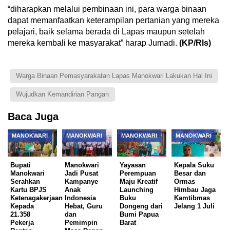
“diharapkan melalui pembinaan ini, para warga binaan
dapat memanfaatkan keterampilan pertanian yang mereka
pelajari, baik selama berada di Lapas maupun setelah
mereka kembali ke masyarakat” harap Jumadi.
(KP/Rls)
Warga Binaan Pemasyarakatan Lapas Manokwari Lakukan Hal Ini
Wujudkan Kemandirian Pangan
Baca Juga
MANOKWARI
MANOKWARI
MANOKWARI
MANOKWARI
Bupati
Manokwari
Yayasan
Kepala Suku
Manokwari
Jadi Pusat
Perempuan
Besar dan
Serahkan
Kampanye
Maju Kreatif
Ormas
Kartu BPJS
Anak
Launching
Himbau Jaga
Ketenagakerjaan
Indonesia
Buku
Kamtibmas
Kepada
Hebat, Guru
Dongeng dari
Jelang 1 Juli
21.358
dan
Bumi Papua
Pekerja
Pemimpin
Barat