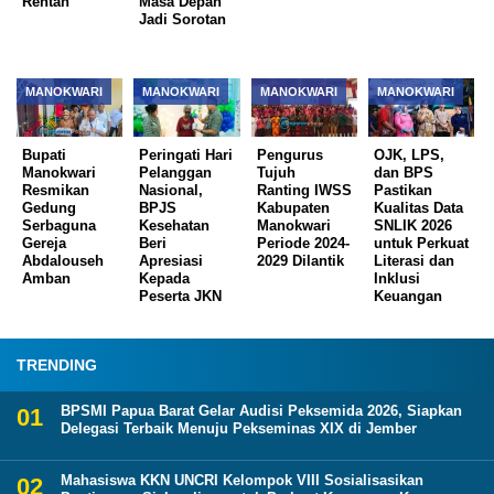
Rentan
Masa Depan
Jadi Sorotan
MANOKWARI
MANOKWARI
MANOKWARI
MANOKWARI
Bupati
Peringati Hari
Pengurus
OJK, LPS,
Manokwari
Pelanggan
Tujuh
dan BPS
Resmikan
Nasional,
Ranting IWSS
Pastikan
Gedung
BPJS
Kabupaten
Kualitas Data
Serbaguna
Kesehatan
Manokwari
SNLIK 2026
Gereja
Beri
Periode 2024-
untuk Perkuat
Abdalouseh
Apresiasi
2029 Dilantik
Literasi dan
Amban
Kepada
Inklusi
Peserta JKN
Keuangan
TRENDING
BPSMI Papua Barat Gelar Audisi Peksemida 2026, Siapkan
Delegasi Terbaik Menuju Pekseminas XIX di Jember
Mahasiswa KKN UNCRI Kelompok VIII Sosialisasikan