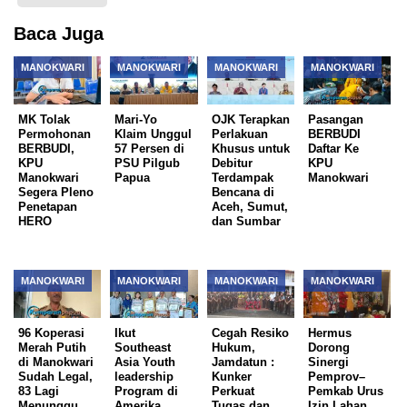
Baca Juga
MANOKWARI
MANOKWARI
MANOKWARI
MANOKWARI
MK Tolak
Mari-Yo
OJK Terapkan
Pasangan
Permohonan
Klaim Unggul
Perlakuan
BERBUDI
BERBUDI,
57 Persen di
Khusus untuk
Daftar Ke
KPU
PSU Pilgub
Debitur
KPU
Manokwari
Papua
Terdampak
Manokwari
Segera Pleno
Bencana di
Penetapan
Aceh, Sumut,
HERO
dan Sumbar
MANOKWARI
MANOKWARI
MANOKWARI
MANOKWARI
96 Koperasi
Ikut
Cegah Resiko
Hermus
Merah Putih
Southeast
Hukum,
Dorong
di Manokwari
Asia Youth
Jamdatun :
Sinergi
Sudah Legal,
leadership
Kunker
Pemprov–
83 Lagi
Program di
Perkuat
Pemkab Urus
Menunggu
Amerika
Tugas dan
Izin Lahan