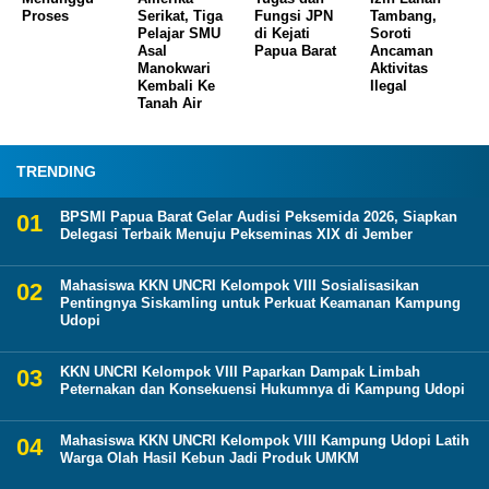
Proses
Serikat, Tiga
Fungsi JPN
Tambang,
Pelajar SMU
di Kejati
Soroti
Asal
Papua Barat
Ancaman
Manokwari
Aktivitas
Kembali Ke
Ilegal
Tanah Air
TRENDING
BPSMI Papua Barat Gelar Audisi Peksemida 2026, Siapkan
Delegasi Terbaik Menuju Pekseminas XIX di Jember
Mahasiswa KKN UNCRI Kelompok VIII Sosialisasikan
Pentingnya Siskamling untuk Perkuat Keamanan Kampung
Udopi
KKN UNCRI Kelompok VIII Paparkan Dampak Limbah
Peternakan dan Konsekuensi Hukumnya di Kampung Udopi
Mahasiswa KKN UNCRI Kelompok VIII Kampung Udopi Latih
Warga Olah Hasil Kebun Jadi Produk UMKM