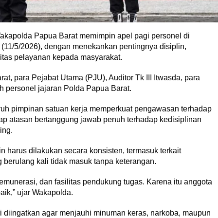
apolda Papua Barat memimpin apel pagi personel di
(11/5/2026), dengan menekankan pentingnya disiplin,
litas pelayanan kepada masyarakat.
at, para Pejabat Utama (PJU), Auditor Tk III Itwasda, para
h personel jajaran Polda Papua Barat.
uh pimpinan satuan kerja memperkuat pengawasan terhadap
iap atasan bertanggung jawab penuh terhadap kedisiplinan
ing.
n harus dilakukan secara konsisten, termasuk terkait
berulang kali tidak masuk tanpa keterangan.
emunerasi, dan fasilitas pendukung tugas. Karena itu anggota
aik,” ujar Wakapolda.
ali diingatkan agar menjauhi minuman keras, narkoba, maupun