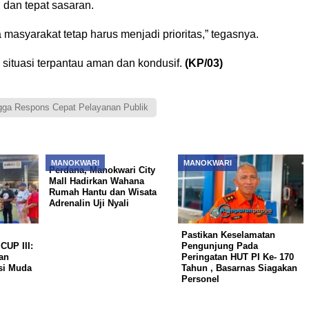
, dan tepat sasaran.
masyarakat tetap harus menjadi prioritas,” tegasnya.
situasi terpantau aman dan kondusif.
(KP/03)
ngga Respons Cepat Pelayanan Publik
MANOKWARI
MANOKWARI
Perdana, Manokwari City
Mall Hadirkan Wahana
Rumah Hantu dan Wisata
Adrenalin Uji Nyali
Pastikan Keselamatan
CUP III:
Pengunjung Pada
an
Peringatan HUT PI Ke- 170
si Muda
Tahun , Basarnas Siagakan
Personel