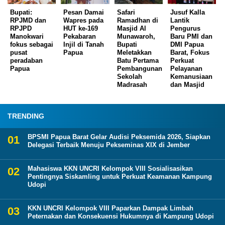
Bupati:
Pesan Damai
Safari
Jusuf Kalla
RPJMD dan
Wapres pada
Ramadhan di
Lantik
RPJPD
HUT ke-169
Masjid Al
Pengurus
Manokwari
Pekabaran
Munawaroh,
Baru PMI dan
fokus sebagai
Injil di Tanah
Bupati
DMI Papua
pusat
Papua
Meletakkan
Barat, Fokus
peradaban
Batu Pertama
Perkuat
Papua
Pembangunan
Pelayanan
Sekolah
Kemanusiaan
Madrasah
dan Masjid
TRENDING
BPSMI Papua Barat Gelar Audisi Peksemida 2026, Siapkan
Delegasi Terbaik Menuju Pekseminas XIX di Jember
Mahasiswa KKN UNCRI Kelompok VIII Sosialisasikan
Pentingnya Siskamling untuk Perkuat Keamanan Kampung
Udopi
KKN UNCRI Kelompok VIII Paparkan Dampak Limbah
Peternakan dan Konsekuensi Hukumnya di Kampung Udopi