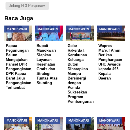
Jelang H-3 Pesparawi
Baca Juga
MANOKWARI
MANOKWARI
MANOKWARI
MANOKWARI
Papua
Bupati
Gelar
Wapres
Pegunungan
Manokwari
Rakerda I,
Ma’ruf Amin
Belum
Siapkan
Kerukunan
Berikan
Mengajukan
Layanan
Keluarga
Penghargaan
Pansel DPR
Kesehatan
Buton
UHC Awards
Pengangkatan,
Gratis dan
Diharapkan
kepada 493
DPR Papua
Strategi
Mampu
Kepala
Barat Jalur
Tuntas Atasi
Bersinergi
Daerah
Pengangkatan
Stunting
dengan
Terhambat
Pemda
Sukseskan
Program
Pembangunan
MANOKWARI
MANOKWARI
MANOKWARI
MANOKWARI