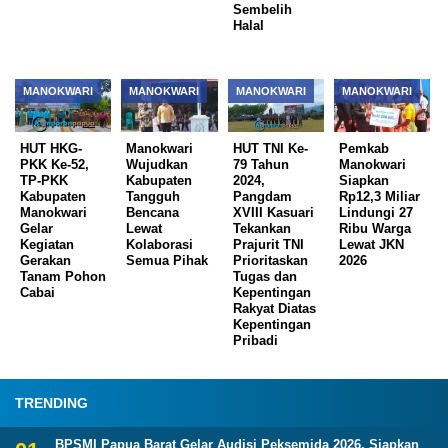
Sembelih
Halal
MANOKWARI
MANOKWARI
MANOKWARI
MANOKWARI
HUT HKG-
Manokwari
HUT TNI Ke-
Pemkab
PKK Ke-52,
Wujudkan
79 Tahun
Manokwari
TP-PKK
Kabupaten
2024,
Siapkan
Kabupaten
Tangguh
Pangdam
Rp12,3 Miliar
Manokwari
Bencana
XVIII Kasuari
Lindungi 27
Gelar
Lewat
Tekankan
Ribu Warga
Kegiatan
Kolaborasi
Prajurit TNI
Lewat JKN
Gerakan
Semua Pihak
Prioritaskan
2026
Tanam Pohon
Tugas dan
Cabai
Kepentingan
Rakyat Diatas
Kepentingan
Pribadi
TRENDING
BPSMI Papua Barat Gelar Audisi Peksemida 2026, Siapkan