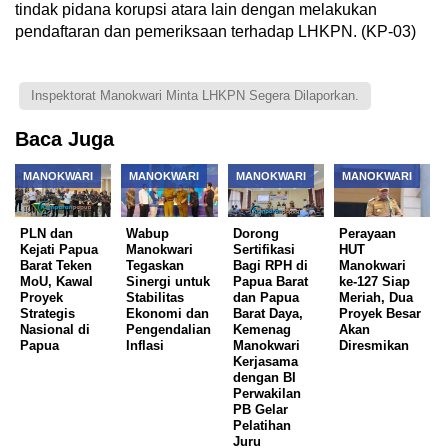
tindak pidana korupsi atara lain dengan melakukan
pendaftaran dan pemeriksaan terhadap LHKPN. (KP-03)
Inspektorat Manokwari Minta LHKPN Segera Dilaporkan.
Baca Juga
MANOKWARI
MANOKWARI
MANOKWARI
MANOKWARI
PLN dan
Wabup
Dorong
Perayaan
Kejati Papua
Manokwari
Sertifikasi
HUT
Barat Teken
Tegaskan
Bagi RPH di
Manokwari
MoU, Kawal
Sinergi untuk
Papua Barat
ke-127 Siap
Proyek
Stabilitas
dan Papua
Meriah, Dua
Strategis
Ekonomi dan
Barat Daya,
Proyek Besar
Nasional di
Pengendalian
Kemenag
Akan
Papua
Inflasi
Manokwari
Diresmikan
Kerjasama
dengan BI
Perwakilan
PB Gelar
Pelatihan
Juru