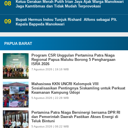
Ketua Gerakan Merah Putih Irian Jaya Ajak Warga Manokwari
Jaga Kamtibmas dan Tidak Mudah Terprovokasi
Bupati Hermus Indou Tunjuk Rishard Alfons sebagai Plt.
Kepala Bappeda Manokwari
PAPUA BARAT
Program CSR Unggulan Pertamina Patra Niaga
Regional Papua Maluku Borong 5 Penghargaan
ISRA 2026
7 Agustus 2026 | 19:16 WIB
Mahasiswa KKN UNCRI Kelompok VIII
Sosialisasikan Pentingnya Siskamling untuk Perkuat
Keamanan Kampung Udopi
5 Agustus 2026 | 22:28 WIB
Pertamina Patra Niaga Bersinergi bersama DPR RI
dan Pemerintah Daerah Pastikan Akses Energi di
Teluk Bintuni
5 Agustus 2026 | 08:22 WIB