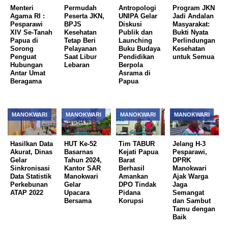
Menteri
Permudah
Antropologi
Program JKN
Agama RI :
Peserta JKN,
UNIPA Gelar
Jadi Andalan
Pesparawi
BPJS
Diskusi
Masyarakat:
XIV Se-Tanah
Kesehatan
Publik dan
Bukti Nyata
Papua di
Tetap Beri
Launching
Perlindungan
Sorong
Pelayanan
Buku Budaya
Kesehatan
Penguat
Saat Libur
Pendidikan
untuk Semua
Hubungan
Lebaran
Berpola
Antar Umat
Asrama di
Beragama
Papua
MANOKWARI
MANOKWARI
MANOKWARI
MANOKWARI
Hasilkan Data
HUT Ke-52
Tim TABUR
Jelang H-3
Akurat, Dinas
Basarnas
Kejati Papua
Pesparawi,
Gelar
Tahun 2024,
Barat
DPRK
Sinkronisasi
Kantor SAR
Berhasil
Manokwari
Data Statistik
Manokwari
Amankan
Ajak Warga
Perkebunan
Gelar
DPO Tindak
Jaga
ATAP 2022
Upacara
Pidana
Semangat
Bersama
Korupsi
dan Sambut
Tamu dengan
Baik