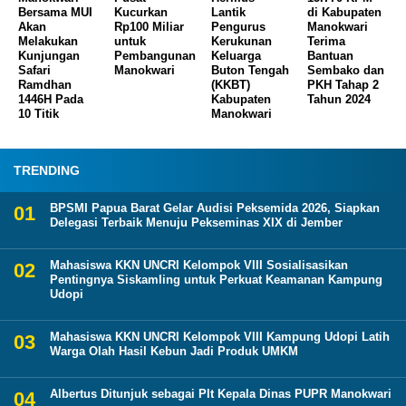
Bersama MUI
Kucurkan
Lantik
di Kabupaten
Akan
Rp100 Miliar
Pengurus
Manokwari
Melakukan
untuk
Kerukunan
Terima
Kunjungan
Pembangunan
Keluarga
Bantuan
Safari
Manokwari
Buton Tengah
Sembako dan
Ramdhan
(KKBT)
PKH Tahap 2
1446H Pada
Kabupaten
Tahun 2024
10 Titik
Manokwari
TRENDING
BPSMI Papua Barat Gelar Audisi Peksemida 2026, Siapkan
Delegasi Terbaik Menuju Pekseminas XIX di Jember
Mahasiswa KKN UNCRI Kelompok VIII Sosialisasikan
Pentingnya Siskamling untuk Perkuat Keamanan Kampung
Udopi
Mahasiswa KKN UNCRI Kelompok VIII Kampung Udopi Latih
Warga Olah Hasil Kebun Jadi Produk UMKM
Albertus Ditunjuk sebagai Plt Kepala Dinas PUPR Manokwari