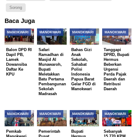
Sorong
Baca Juga
MANOKWARI
MANOKWARI
MANOKWARI
MANOKWARI
Balon DPD RI
Safari
Bahas Gizi
Tanggapi
Dapil PB,
Ramadhan di
Anak
DPRD, Bupati
Lamek
Masjid Al
Sekolah,
Hermus
Dowansiba
Munawaroh,
Sahabat
Beberkan
Daftar Ke
Bupati
Polisi
Urgensi
KPU
Meletakkan
Indonesia
Perda Pajak
Batu Pertama
Papua Barat
Daerah dan
Pembangunan
Gelar FGD di
Retribusi
Sekolah
Manokwari
Daerah
Madrasah
MANOKWARI
MANOKWARI
MANOKWARI
MANOKWARI
Pemkab
Pemerintah
Bupati
Sebanyak
Manokwari
Pusat
Hermus
15.770 KPM