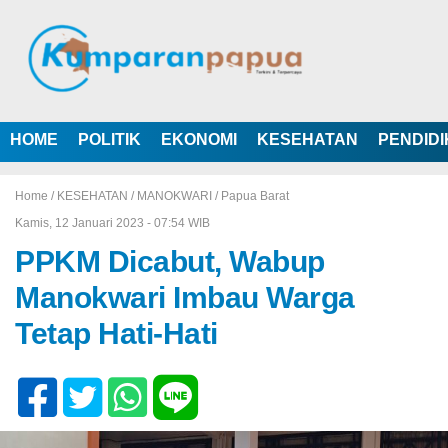
HOME
POLITIK
EKONOMI
KESEHATAN
PENDID
Home /
KESEHATAN
/
MANOKWARI
/
Papua Barat
Kamis, 12 Januari 2023 - 07:54 WIB
PPKM Dicabut, Wabup
Manokwari Imbau Warga
Tetap Hati-Hati