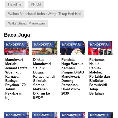
Headline
PPKM
Wabup Manokwari Imbau Warga Tetap Hati-Hati
Wakil Bupati Manokwari
Baca Juga
MANOKWARI
MANOKWARI
MANOKWARI
MANOKWARI
Manokwari
Dinkes
Pendeta
Pertamax
Meriah!
Manokwari
Hugo Warpur
Naik di
Jemaat Efrata
Selidiki
Kembali
Papua-
Wosi Ikut
Dugaan
Pimpin BKAG
Maluku,
Karnaval
Keracunan di
Manokwari,
Pertalite dan
Budaya
Sekolah,
Dorong
BioSolar
Rayakan 170
Sampel
Persatuan
Bersubsidi
Tahun
Makanan
Umat 2025–
Tetap
Pekabaran
Dikirim ke
2030
Bertahan
Injil
BPOM
MANOKWARI
MANOKWARI
MANOKWARI
MANOKWARI