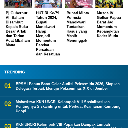
Pj Gubernur
HUT RI Ke-79
Bupati Minta
Musda IV
Ali Baham
Tahun 2024,
Polresta
Golkar Papua
Disambut
Bupati
Manokwari
Barat Jadi
Kepala Suku
Manokwari
Tuntaskan
Momentum
Besar Arfak
Harap
Kasus yang
Kebangkitan
dan Tarian
Menjadi
Masih
Kader Muda
Adat Mbaham
Momentum
Menunggak
Matta
Perekat
Persatuan
dan Kesatuan
TRENDING
BPSMI Papua Barat Gelar Audisi Peksemida 2026, Siapkan
Delegasi Terbaik Menuju Pekseminas XIX di Jember
Mahasiswa KKN UNCRI Kelompok VIII Sosialisasikan
Pentingnya Siskamling untuk Perkuat Keamanan Kampung
Udopi
KKN UNCRI Kelompok VIII Paparkan Dampak Limbah