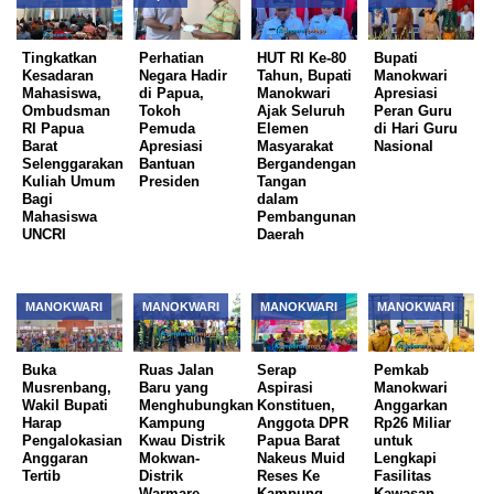
Tingkatkan
Perhatian
HUT RI Ke-80
Bupati
Kesadaran
Negara Hadir
Tahun, Bupati
Manokwari
Mahasiswa,
di Papua,
Manokwari
Apresiasi
Ombudsman
Tokoh
Ajak Seluruh
Peran Guru
RI Papua
Pemuda
Elemen
di Hari Guru
Barat
Apresiasi
Masyarakat
Nasional
Selenggarakan
Bantuan
Bergandengan
Kuliah Umum
Presiden
Tangan
Bagi
dalam
Mahasiswa
Pembangunan
UNCRI
Daerah
MANOKWARI
MANOKWARI
MANOKWARI
MANOKWARI
Buka
Ruas Jalan
Serap
Pemkab
Musrenbang,
Baru yang
Aspirasi
Manokwari
Wakil Bupati
Menghubungkan
Konstituen,
Anggarkan
Harap
Kampung
Anggota DPR
Rp26 Miliar
Pengalokasian
Kwau Distrik
Papua Barat
untuk
Anggaran
Mokwan-
Nakeus Muid
Lengkapi
Tertib
Distrik
Reses Ke
Fasilitas
Warmare
Kampung
Kawasan