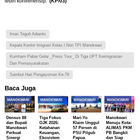
lebih konfrehensip.
(KP/03)
Iman Teguh Adianto
Kepala Kantor Imigrasi Kelas I Non TPI Manokwari
Kumham Pabar Gelar _Press Tour_ Di Tiga UPT Keimigrasian
Dan Pemasyarakatan
Sambut Hari Pengayoman Ke-79
Baca Juga
MANOKWARI
MANOKWARI
MANOKWARI
MANOKWARI
Densus 88
Tiga Fokus
Mari-Yo
Manokwari
dan Bupati
OJK 2026:
Klaim Unggul
Menuju Kota:
Manokwari
Ketahanan
57 Persen di
ALIMAS PKM
Perkuat
Keuangan,
PSU Pilgub
PB Bangkit
Sinergi
Ekosistem
Papua
dan Siap