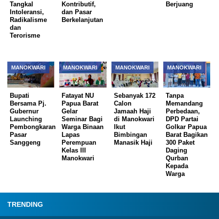
Tangkal
Kontributif,
Berjuang
Intoleransi,
dan Pasar
Radikalisme
Berkelanjutan
dan
Terorisme
MANOKWARI
MANOKWARI
MANOKWARI
MANOKWARI
Bupati
Fatayat NU
Sebanyak 172
Tanpa
Bersama Pj.
Papua Barat
Calon
Memandang
Gubernur
Gelar
Jamaah Haji
Perbedaan,
Launching
Seminar Bagi
di Manokwari
DPD Partai
Pembongkaran
Warga Binaan
Ikut
Golkar Papua
Pasar
Lapas
Bimbingan
Barat Bagikan
Sanggeng
Perempuan
Manasik Haji
300 Paket
Kelas III
Daging
Manokwari
Qurban
Kepada
Warga
TRENDING