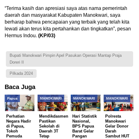
“Terima kasih dan apresiasi saya atas nama pemerintah
daerah dan masyarakat Kabupaten Manokwari, saya
berharap bahwa pencapaian yang terbaik yang telah kita
lewati akan terus kita pertahankan dan tingkatkan”, pesan
Hermus Indou.
(KP/03)
Bupati Manokwari Pimpin Apel Pasukan Operasi Mantap Praja
Doreri II
Pilkada 2024
Baca Juga
Papua
MANOKWARI
MANOKWARI
MANOKWARI
Perhatian
Mendikdasmen
Hari Statistik
Polresta
Negara Hadir
Pastikan
Nasional,
Manokwari
di Papua,
Sekolah di
BPS Papua
Gelar Donor
Tokoh
Daerah 3T
Barat Gelar
Darah
Pemuda
Tetap
Pangan
Sambut HUT