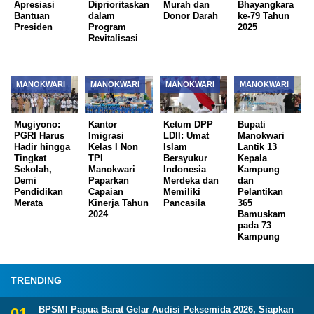
Apresiasi
Diprioritaskan
Murah dan
Bhayangkara
Bantuan
dalam
Donor Darah
ke-79 Tahun
Presiden
Program
2025
Revitalisasi
MANOKWARI
MANOKWARI
MANOKWARI
MANOKWARI
Mugiyono:
Kantor
Ketum DPP
Bupati
PGRI Harus
Imigrasi
LDII: Umat
Manokwari
Hadir hingga
Kelas I Non
Islam
Lantik 13
Tingkat
TPI
Bersyukur
Kepala
Sekolah,
Manokwari
Indonesia
Kampung
Demi
Paparkan
Merdeka dan
dan
Pendidikan
Capaian
Memiliki
Pelantikan
Merata
Kinerja Tahun
Pancasila
365
2024
Bamuskam
pada 73
Kampung
TRENDING
BPSMI Papua Barat Gelar Audisi Peksemida 2026, Siapkan