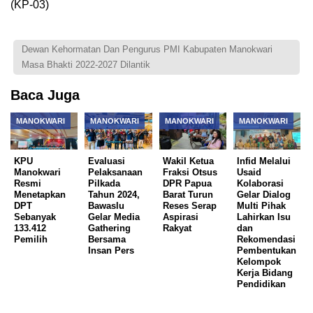
(KP-03)
Dewan Kehormatan Dan Pengurus PMI Kabupaten Manokwari
Masa Bhakti 2022-2027 Dilantik
Baca Juga
MANOKWARI
MANOKWARI
MANOKWARI
MANOKWARI
KPU
Evaluasi
Wakil Ketua
Infid Melalui
Manokwari
Pelaksanaan
Fraksi Otsus
Usaid
Resmi
Pilkada
DPR Papua
Kolaborasi
Menetapkan
Tahun 2024,
Barat Turun
Gelar Dialog
DPT
Bawaslu
Reses Serap
Multi Pihak
Sebanyak
Gelar Media
Aspirasi
Lahirkan Isu
133.412
Gathering
Rakyat
dan
Pemilih
Bersama
Rekomendasi
Insan Pers
Pembentukan
Kelompok
Kerja Bidang
Pendidikan