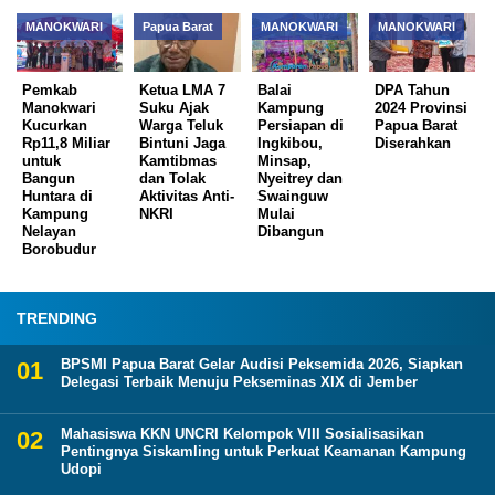
MANOKWARI
Papua Barat
MANOKWARI
MANOKWARI
Pemkab
Ketua LMA 7
Balai
DPA Tahun
Manokwari
Suku Ajak
Kampung
2024 Provinsi
Kucurkan
Warga Teluk
Persiapan di
Papua Barat
Rp11,8 Miliar
Bintuni Jaga
Ingkibou,
Diserahkan
untuk
Kamtibmas
Minsap,
Bangun
dan Tolak
Nyeitrey dan
Huntara di
Aktivitas Anti-
Swainguw
Kampung
NKRI
Mulai
Nelayan
Dibangun
Borobudur
TRENDING
BPSMI Papua Barat Gelar Audisi Peksemida 2026, Siapkan
Delegasi Terbaik Menuju Pekseminas XIX di Jember
Mahasiswa KKN UNCRI Kelompok VIII Sosialisasikan
Pentingnya Siskamling untuk Perkuat Keamanan Kampung
Udopi