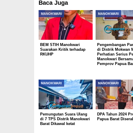
Baca Juga
MANOKWARI
MANOKWARI
BEM STIH Manokwari
Pengembangan Par
Suarakan Kritik terhadap
di Distrik Mokwan 
RKUHP
Perhatian Serius 
Manokwari Bersam
Pemprov Papua Bar
MANOKWARI
MANOKWARI
Pemungutan Suara Ulang
DPA Tahun 2024 Pr
di 7 TPS Distrik Manokwari
Papua Barat Disera
Barat Dikawal ketat