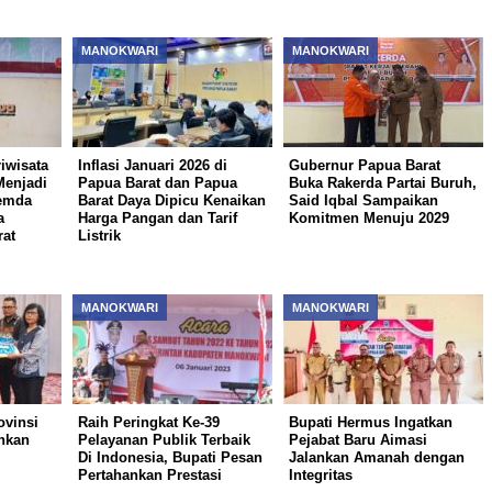
MANOKWARI
MANOKWARI
iwisata
Inflasi Januari 2026 di
Gubernur Papua Barat
Menjadi
Papua Barat dan Papua
Buka Rakerda Partai Buruh,
Pemda
Barat Daya Dipicu Kenaikan
Said Iqbal Sampaikan
a
Harga Pangan dan Tarif
Komitmen Menuju 2029
at
Listrik
MANOKWARI
MANOKWARI
ovinsi
Raih Peringkat Ke-39
Bupati Hermus Ingatkan
hkan
Pelayanan Publik Terbaik
Pejabat Baru Aimasi
Di Indonesia, Bupati Pesan
Jalankan Amanah dengan
Pertahankan Prestasi
Integritas