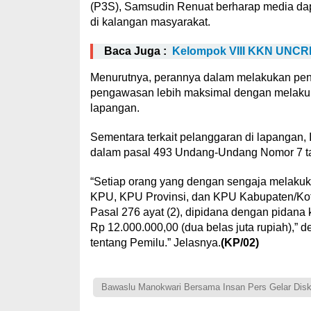
(P3S), Samsudin Renuat berharap media da
di kalangan masyarakat.
Baca Juga :
Kelompok VIII KKN UNCRI
Menurutnya, perannya dalam melakukan pe
pengawasan lebih maksimal dengan melakuka
lapangan.
Sementara terkait pelanggaran di lapangan, 
dalam pasal 493 Undang-Undang Nomor 7 t
“Setiap orang yang dengan sengaja melakuka
KPU, KPU Provinsi, dan KPU Kabupaten/Kot
Pasal 276 ayat (2), dipidana dengan pidana 
Rp 12.000.000,00 (dua belas juta rupiah),
tentang Pemilu.” Jelasnya.
(KP/02)
Bawaslu Manokwari Bersama Insan Pers Gelar Disk