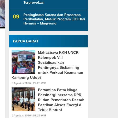
Terprovokasi
Peningkatan Sarana dan Prasarana
Peribadatan, Masuk Program 100 Hari
Hermus – Mugiyono
PAPUA BARAT
Mahasiswa KKN UNCRI
Kelompok VIII
Sosialisasikan
Pentingnya Siskamling
untuk Perkuat Keamanan
Kampung Udopi
5 Agustus 2026 | 22:28 WIB
Pertamina Patra Niaga
Bersinergi bersama DPR
RI dan Pemerintah Daerah
Pastikan Akses Energi di
Teluk Bintuni
5 Agustus 2026 | 08:22 WIB