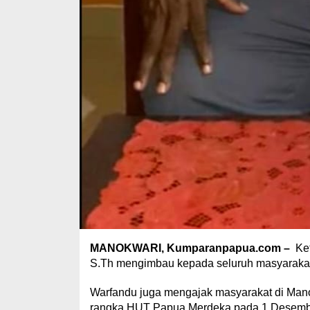
MANOKWARI, Kumparanpapua.com –
Ket
S.Th mengimbau kepada seluruh masyarakat 
Warfandu juga mengajak masyarakat di Manok
rangka HUT Papua Merdeka pada 1 Desemb