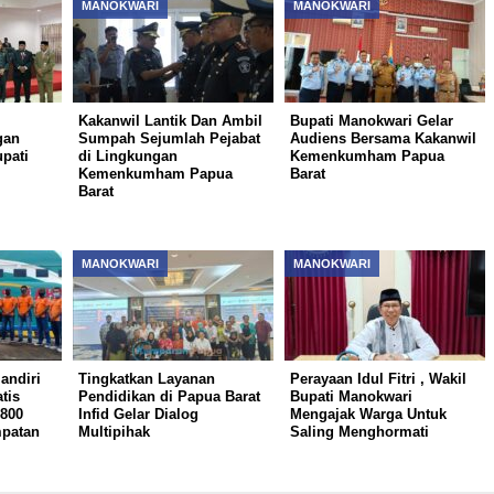
MANOKWARI
MANOKWARI
Kakanwil Lantik Dan Ambil
Bupati Manokwari Gelar
gan
Sumpah Sejumlah Pejabat
Audiens Bersama Kakanwil
pati
di Lingkungan
Kemenkumham Papua
Kemenkumham Papua
Barat
h
Barat
MANOKWARI
MANOKWARI
andiri
Tingkatkan Layanan
Perayaan Idul Fitri , Wakil
tis
Pendidikan di Papua Barat
Bupati Manokwari
 800
Infid Gelar Dialog
Mengajak Warga Untuk
patan
Multipihak
Saling Menghormati