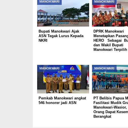
MANOKWARI
MANOKWARI
Bupati Manokwari Ajak
DPRK Manokwari
ASN Tegak Lurus Kepada
Menetapkan Pasan
NKRI
HERO Sebagai Bu
dan Wakil Bupati
Manokwari Terpili
MANOKWARI
MANOKWARI
Pemkab Manokwari angkat
PT Belibis Papua M
546 honorer jadi ASN
Fasilitasi Mudik Gra
Manokwari-Wasior,
Orang Dapat Kesem
Berangkat