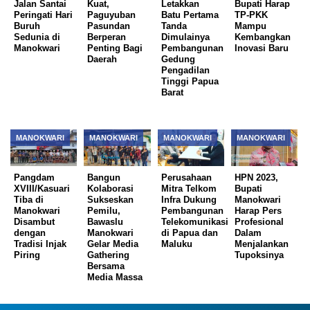
Jalan Santai
Kuat,
Letakkan
Bupati Harap
Peringati Hari
Paguyuban
Batu Pertama
TP-PKK
Buruh
Pasundan
Tanda
Mampu
Sedunia di
Berperan
Dimulainya
Kembangkan
Manokwari
Penting Bagi
Pembangunan
Inovasi Baru
Daerah
Gedung
Pengadilan
Tinggi Papua
Barat
MANOKWARI
MANOKWARI
MANOKWARI
MANOKWARI
Pangdam
Bangun
Perusahaan
HPN 2023,
XVIII/Kasuari
Kolaborasi
Mitra Telkom
Bupati
Tiba di
Sukseskan
Infra Dukung
Manokwari
Manokwari
Pemilu,
Pembangunan
Harap Pers
Disambut
Bawaslu
Telekomunikasi
Profesional
dengan
Manokwari
di Papua dan
Dalam
Tradisi Injak
Gelar Media
Maluku
Menjalankan
Piring
Gathering
Tupoksinya
Bersama
Media Massa