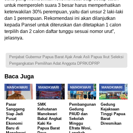
untuk memperoleh suara 3 besar harus memperhatikan
keterwakilan 30% perempuan, yaitu dari unsur 2 laki-laki
dan 1 perempuan. Rekomendasi ini akan dilanjutkan
kepada Pansel untuk diteruskan dan ditetapkan 1 calon
terpilih dan 2 calon daftar tunggu sesuai nomor urut”,
jelasnya.
Penjabat Gubernur Papua Barat Ajak Anak Asli Papua Ikut Seleksi
Pengangkatan Pemilihan Adat Anggota DPRK/DPRP
Baca Juga
MANOKWARI
MANOKWARI
MANOKWARI
MANOKWARI
Pasar
SMK
Pembangunan
Gedung
Sanggeng
Kehutanan
Gedung
Kejaksaan
Siap Jadi
Manokwari
PAUD dan
Tinggi Papua
Pusat
Bakal Angkat
Sekolah
Barat
Ekonomi
Kaki Ke
Minggu
Diresmikan
Baru di
Papua Barat
Efrata Wosi,
Manokwari
Daya
Langkah