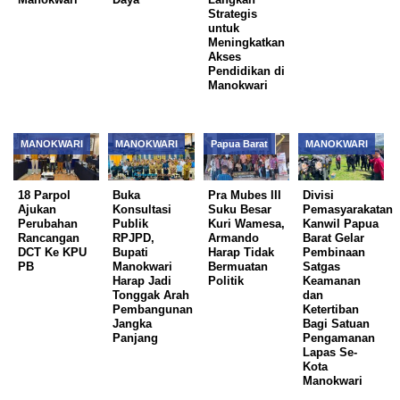
Strategis
untuk
Meningkatkan
Akses
Pendidikan di
Manokwari
MANOKWARI
MANOKWARI
Papua Barat
MANOKWARI
18 Parpol
Buka
Pra Mubes III
Divisi
Ajukan
Konsultasi
Suku Besar
Pemasyarakatan
Perubahan
Publik
Kuri Wamesa,
Kanwil Papua
Rancangan
RPJPD,
Armando
Barat Gelar
DCT Ke KPU
Bupati
Harap Tidak
Pembinaan
PB
Manokwari
Bermuatan
Satgas
Harap Jadi
Politik
Keamanan
Tonggak Arah
dan
Pembangunan
Ketertiban
Jangka
Bagi Satuan
Panjang
Pengamanan
Lapas Se-
Kota
Manokwari