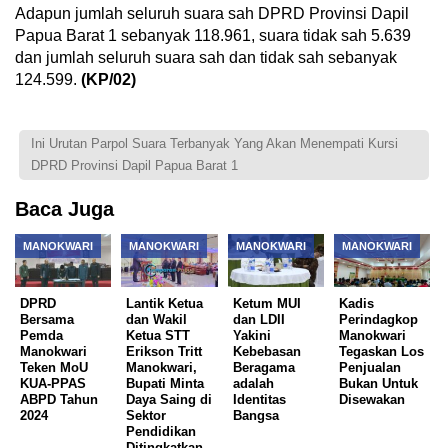
Adapun jumlah seluruh suara sah DPRD Provinsi Dapil
Papua Barat 1 sebanyak 118.961, suara tidak sah 5.639
dan jumlah seluruh suara sah dan tidak sah sebanyak
124.599.
(KP/02)
Ini Urutan Parpol Suara Terbanyak Yang Akan Menempati Kursi
DPRD Provinsi Dapil Papua Barat 1
Baca Juga
MANOKWARI
MANOKWARI
MANOKWARI
MANOKWARI
DPRD
Lantik Ketua
Ketum MUI
Kadis
Bersama
dan Wakil
dan LDII
Perindagkop
Pemda
Ketua STT
Yakini
Manokwari
Manokwari
Erikson Tritt
Kebebasan
Tegaskan Los
Teken MoU
Manokwari,
Beragama
Penjualan
KUA-PPAS
Bupati Minta
adalah
Bukan Untuk
ABPD Tahun
Daya Saing di
Identitas
Disewakan
2024
Sektor
Bangsa
Pendidikan
Ditingkatkan