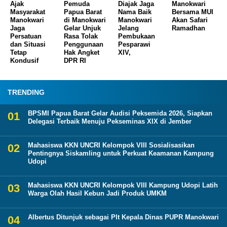
Ajak
Pemuda
Diajak Jaga
Manokwari
Masyarakat
Papua Barat
Nama Baik
Bersama MUI
Manokwari
di Manokwari
Manokwari
Akan Safari
Jaga
Gelar Unjuk
Jelang
Ramadhan
Persatuan
Rasa Tolak
Pembukaan
dan Situasi
Penggunaan
Pesparawi
Tetap
Hak Angket
XIV,
Kondusif
DPR RI
TRENDING
BPSMI Papua Barat Gelar Audisi Peksemida 2026, Siapkan
Delegasi Terbaik Menuju Pekseminas XIX di Jember
Mahasiswa KKN UNCRI Kelompok VIII Sosialisasikan
Pentingnya Siskamling untuk Perkuat Keamanan Kampung
Udopi
Mahasiswa KKN UNCRI Kelompok VIII Kampung Udopi Latih
Warga Olah Hasil Kebun Jadi Produk UMKM
Albertus Ditunjuk sebagai Plt Kepala Dinas PUPR Manokwari