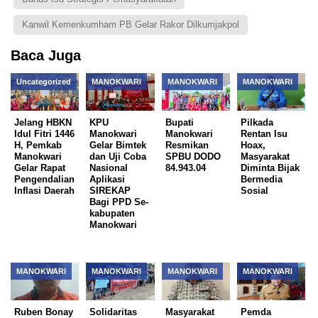
Kanwil Kemenkumham PB Gelar Rakor Dilkumjakpol
Baca Juga
Uncategorized
MANOKWARI
MANOKWARI
MANOKWARI
Jelang HBKN
KPU
Bupati
Pilkada
Idul Fitri 1446
Manokwari
Manokwari
Rentan Isu
H, Pemkab
Gelar Bimtek
Resmikan
Hoax,
Manokwari
dan Uji Coba
SPBU DODO
Masyarakat
Gelar Rapat
Nasional
84.943.04
Diminta Bijak
Pengendalian
Aplikasi
Bermedia
Inflasi Daerah
SIREKAP
Sosial
Bagi PPD Se-
kabupaten
Manokwari
MANOKWARI
MANOKWARI
MANOKWARI
MANOKWARI
Ruben Bonay
Solidaritas
Masyarakat
Pemda