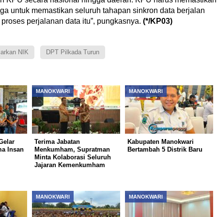
ga untuk memastikan seluruh tahapan sinkron data berjalan
h proses perjalanan data itu”, pungkasnya.
(*/KP03)
sarkan NIK
DPT Pilkada Turun
MANOKWARI
MANOKWARI
Gelar
Terima Jabatan
Kabupaten Manokwari
a Insan
Menkumham, Supratman
Bertambah 5 Distrik Baru
Minta Kolaborasi Seluruh
Jajaran Kemenkumham
MANOKWARI
MANOKWARI