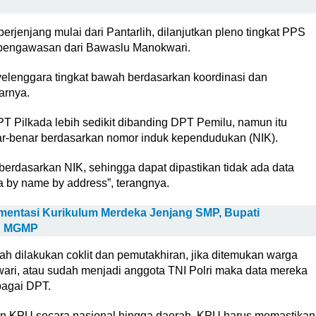
rjenjang mulai dari Pantarlih, dilanjutkan pleno tingkat PPS
engawasan dari Bawaslu Manokwari.
yelenggara tingkat bawah berdasarkan koordinasi dan
arnya.
PT Pilkada lebih sedikit dibanding DPT Pemilu, namun itu
ar-benar berdasarkan nomor induk kependudukan (NIK).
 berdasarkan NIK, sehingga dapat dipastikan tidak ada data
 by name by address”, terangnya.
ementasi Kurikulum Merdeka Jenjang SMP, Bupati
n MGMP
lah dilakukan coklit dan pemutakhiran, jika ditemukan warga
wari, atau sudah menjadi anggota TNI Polri maka data mereka
bagai DPT.
atan KPU secara nasional hingga daerah. KPU harus memastikan