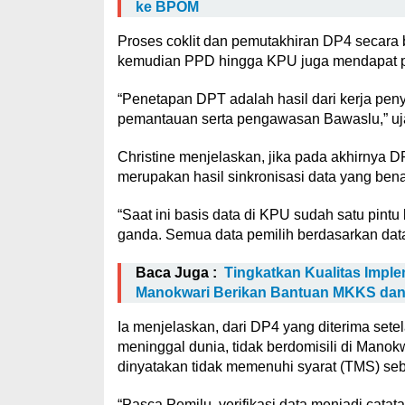
ke BPOM
Proses coklit dan pemutakhiran DP4 secara be
kemudian PPD hingga KPU juga mendapat p
“Penetapan DPT adalah hasil dari kerja pen
pemantauan serta pengawasan Bawaslu,” uj
Christine menjelaskan, jika pada akhirnya D
merupakan hasil sinkronisasi data yang ben
“Saat ini basis data di KPU sudah satu pintu
ganda. Semua data pemilih berdasarkan data
Baca Juga :
Tingkatkan Kualitas Impl
Manokwari Berikan Bantuan MKKS da
Ia menjelaskan, dari DP4 yang diterima sete
meninggal dunia, tidak berdomisili di Manok
dinyatakan tidak memenuhi syarat (TMS) se
“Pasca Pemilu, verifikasi data menjadi cat