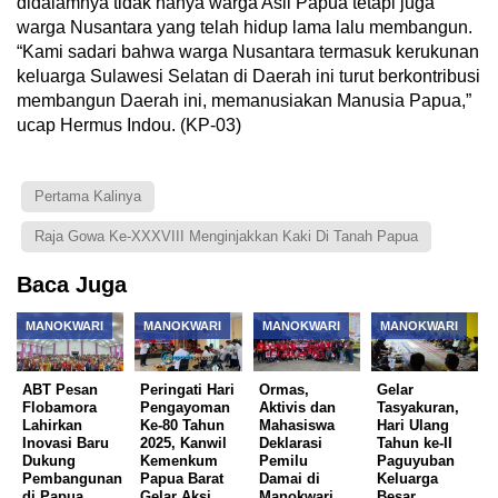
didalamnya tidak hanya warga Asli Papua tetapi juga
warga Nusantara yang telah hidup lama lalu membangun.
“Kami sadari bahwa warga Nusantara termasuk kerukunan
keluarga Sulawesi Selatan di Daerah ini turut berkontribusi
membangun Daerah ini, memanusiakan Manusia Papua,”
ucap Hermus Indou. (KP-03)
Pertama Kalinya
Raja Gowa Ke-XXXVIII Menginjakkan Kaki Di Tanah Papua
Baca Juga
MANOKWARI
MANOKWARI
MANOKWARI
MANOKWARI
ABT Pesan
Peringati Hari
Ormas,
Gelar
Flobamora
Pengayoman
Aktivis dan
Tasyakuran,
Lahirkan
Ke-80 Tahun
Mahasiswa
Hari Ulang
Inovasi Baru
2025, Kanwil
Deklarasi
Tahun ke-II
Dukung
Kemenkum
Pemilu
Paguyuban
Pembangunan
Papua Barat
Damai di
Keluarga
di Papua
Gelar Aksi
Manokwari
Besar