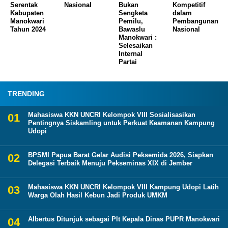
Serentak
Nasional
Bukan
Kompetitif
Kabupaten
Sengketa
dalam
Manokwari
Pemilu,
Pembangunan
Tahun 2024
Bawaslu
Nasional
Manokwari :
Selesaikan
Internal
Partai
TRENDING
Mahasiswa KKN UNCRI Kelompok VIII Sosialisasikan
Pentingnya Siskamling untuk Perkuat Keamanan Kampung
Udopi
BPSMI Papua Barat Gelar Audisi Peksemida 2026, Siapkan
Delegasi Terbaik Menuju Pekseminas XIX di Jember
Mahasiswa KKN UNCRI Kelompok VIII Kampung Udopi Latih
Warga Olah Hasil Kebun Jadi Produk UMKM
Albertus Ditunjuk sebagai Plt Kepala Dinas PUPR Manokwari