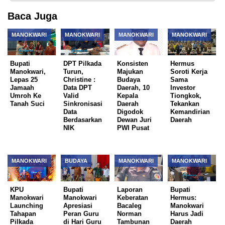
Baca Juga
MANOKWARI
MANOKWARI
MANOKWARI
MANOKWARI
Bupati
DPT Pilkada
Konsisten
Hermus
Manokwari,
Turun,
Majukan
Soroti Kerja
Lepas 25
Christine :
Budaya
Sama
Jamaah
Data DPT
Daerah, 10
Investor
Umroh Ke
Valid
Kepala
Tiongkok,
Tanah Suci
Sinkronisasi
Daerah
Tekankan
Data
Digodok
Kemandirian
Berdasarkan
Dewan Juri
Daerah
NIK
PWI Pusat
MANOKWARI
BUDAYA
MANOKWARI
MANOKWARI
KPU
Bupati
Laporan
Bupati
Manokwari
Manokwari
Keberatan
Hermus:
Launching
Apresiasi
Bacaleg
Manokwari
Tahapan
Peran Guru
Norman
Harus Jadi
Pilkada
di Hari Guru
Tambunan
Daerah