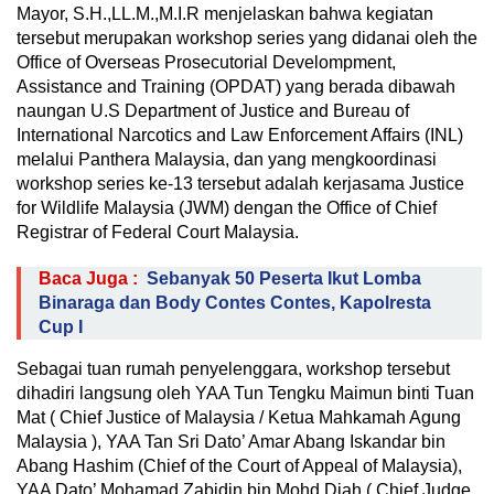
Mayor, S.H.,LL.M.,M.I.R menjelaskan bahwa kegiatan
tersebut merupakan workshop series yang didanai oleh the
Office of Overseas Prosecutorial Develompment,
Assistance and Training (OPDAT) yang berada dibawah
naungan U.S Department of Justice and Bureau of
International Narcotics and Law Enforcement Affairs (INL)
melalui Panthera Malaysia, dan yang mengkoordinasi
workshop series ke-13 tersebut adalah kerjasama Justice
for Wildlife Malaysia (JWM) dengan the Office of Chief
Registrar of Federal Court Malaysia.
Baca Juga :
Sebanyak 50 Peserta Ikut Lomba
Binaraga dan Body Contes Contes, Kapolresta
Cup I
Sebagai tuan rumah penyelenggara, workshop tersebut
dihadiri langsung oleh YAA Tun Tengku Maimun binti Tuan
Mat ( Chief Justice of Malaysia / Ketua Mahkamah Agung
Malaysia ), YAA Tan Sri Dato’ Amar Abang Iskandar bin
Abang Hashim (Chief of the Court of Appeal of Malaysia),
YAA Dato’ Mohamad Zabidin bin Mohd Diah ( Chief Judge