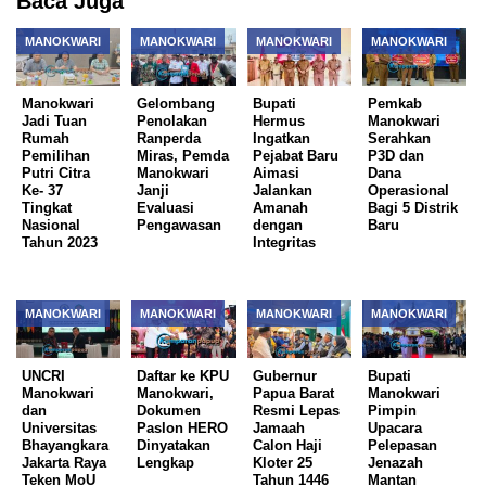
Baca Juga
MANOKWARI
MANOKWARI
MANOKWARI
MANOKWARI
Manokwari
Gelombang
Bupati
Pemkab
Jadi Tuan
Penolakan
Hermus
Manokwari
Rumah
Ranperda
Ingatkan
Serahkan
Pemilihan
Miras, Pemda
Pejabat Baru
P3D dan
Putri Citra
Manokwari
Aimasi
Dana
Ke- 37
Janji
Jalankan
Operasional
Tingkat
Evaluasi
Amanah
Bagi 5 Distrik
Nasional
Pengawasan
dengan
Baru
Tahun 2023
Integritas
MANOKWARI
MANOKWARI
MANOKWARI
MANOKWARI
UNCRI
Daftar ke KPU
Gubernur
Bupati
Manokwari
Manokwari,
Papua Barat
Manokwari
dan
Dokumen
Resmi Lepas
Pimpin
Universitas
Paslon HERO
Jamaah
Upacara
Bhayangkara
Dinyatakan
Calon Haji
Pelepasan
Jakarta Raya
Lengkap
Kloter 25
Jenazah
Teken MoU
Tahun 1446
Mantan