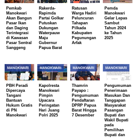
Pemkab
Rakerda-
Ratusan
Pemda
Manokwari
Rapimda
Warga Hadiri
Manokwari
Akan Bangun
Partai Golkar
Peluncuran
Gelar Lepas
Pasar Ikan
Putuskan
Tahapan
Sambut
dan Daging
Dukungan
Pilkada
Tahun 2024
Terintegrasi
Waterpauw
Kabupaten
ke Tahun
di Kawasan
Maju
Pegunungan
2025
Pasar Sentral
Gubernur
Arfak
Sanggeng
Papua Barat
MANOKWARI
MANOKWARI
MANOKWARI
MANOKWARI
PBH Peradi
Kapolresta
Thamrin
Pengumuman
Dipercaya
Manokwari
Payapo :
Penerimaan
Tangani
Pimpin
Pengumuman
Masukan Dan
Bantuan
Upacara
Pendaftaran
Tanggapan
Hukum Gratis
Peringatan
DPRP Papua
Masyarakat
di PN
Hari Juang
Barat Hingga
Pasangan
Manokwari
Polri 2025
7 Desember
Bupati dan
Wakil Bupati
pada
Pemilihan
Bupati dan