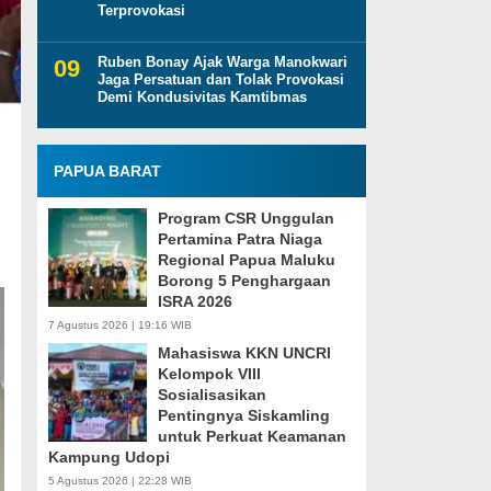
Terprovokasi
Ruben Bonay Ajak Warga Manokwari
Jaga Persatuan dan Tolak Provokasi
Demi Kondusivitas Kamtibmas
PAPUA BARAT
Program CSR Unggulan
Pertamina Patra Niaga
Regional Papua Maluku
Borong 5 Penghargaan
ISRA 2026
7 Agustus 2026 | 19:16 WIB
Mahasiswa KKN UNCRI
Kelompok VIII
Sosialisasikan
Pentingnya Siskamling
untuk Perkuat Keamanan
Kampung Udopi
5 Agustus 2026 | 22:28 WIB