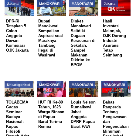
Jakarta
MANOKWARI
MANOKWARI
Jakarta
DPR-RI
Bupati
Dinkes
Hasil
Tetapkan 5
Manokwari
Manokwari
Investasi
Calon
Sampaikan
Selidiki
Melonjak,
Anggota
Aspirasi soal
Dugaan
OJK Dorong
Dewan
Maraknya
Keracunan di
Industri
Komisiasi
Tambang
Sekolah,
Asuransi
OJK Jakarta
Ilegal di
Sampel
Tetap
Wasirawi
Makanan
Seimbang
Dikirim ke
BPOM
Uncategorized
MANOKWARI
MANOKWARI
MANOKWARI
TOLABEMA
HUT RI Ke-80
Louis Nelson
Bahas
Gagas
Tahun, 1623
Rumaikewi,
Ranperda
Seminar
Warga Binaan
Jabat
Tentang
Budaya
di Papua
Anggota
Pengawasan
Nasional:
Barat Terima
DPRP Papua
dan
Kupas
Remisi
Barat PAW
Pengendalian
Filosofi
Minuman