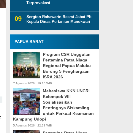
Terprovokasi
Sergion Rahawarin Resmi Jabat Plt
Kepala Dinas Pertanian Manokwari
PAPUA BARAT
Program CSR Unggulan
Pertamina Patra Niaga
Regional Papua Maluku
Borong 5 Penghargaan
ISRA 2026
7 Agustus 2026 | 19:16 WIB
Mahasiswa KKN UNCRI
Kelompok VIII
Sosialisasikan
Pentingnya Siskamling
untuk Perkuat Keamanan
t
Kampung Udopi
5 Agustus 2026 | 22:28 WIB