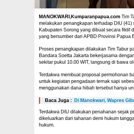
MANOKWARI,Kumparanpapua.com
Tim Ta
melakukan penangkapan terhadap DIU (41) s
Kabupaten Sorong yang dibuat secara fiktif
yang bersumber dari APBD Provinsi Papua B
Proses penangkapan dilakukan Tim Tabur pad
Bandara Soetta Jakarta bekerjasama dengan 
sekitar pukul 10.00 WIT, langsung di bawa o
Terdakwa membuat proposal permohonan ban
untuk kegiatan pengadaan ternak sapi sebes
menggunakan dana hibah tersebut hanya unt
Baca Juga :
Di Manokwari, Wapres Gi
Terdakwa DIU dilakukan penahanan sejak pr
dikeluarkan dari tahanan demi hukum tangg
hukum.