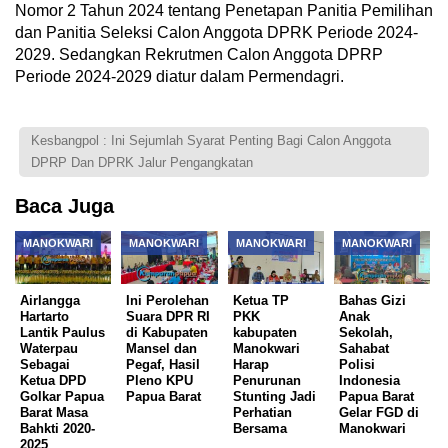
Nomor 2 Tahun 2024 tentang Penetapan Panitia Pemilihan
dan Panitia Seleksi Calon Anggota DPRK Periode 2024-
2029. Sedangkan Rekrutmen Calon Anggota DPRP
Periode 2024-2029 diatur dalam Permendagri.
Kesbangpol : Ini Sejumlah Syarat Penting Bagi Calon Anggota
DPRP Dan DPRK Jalur Pengangkatan
Baca Juga
MANOKWARI
MANOKWARI
MANOKWARI
MANOKWARI
Airlangga
Ini Perolehan
Ketua TP
Bahas Gizi
Hartarto
Suara DPR RI
PKK
Anak
Lantik Paulus
di Kabupaten
kabupaten
Sekolah,
Waterpau
Mansel dan
Manokwari
Sahabat
Sebagai
Pegaf, Hasil
Harap
Polisi
Ketua DPD
Pleno KPU
Penurunan
Indonesia
Golkar Papua
Papua Barat
Stunting Jadi
Papua Barat
Barat Masa
Perhatian
Gelar FGD di
Bahkti 2020-
Bersama
Manokwari
2025