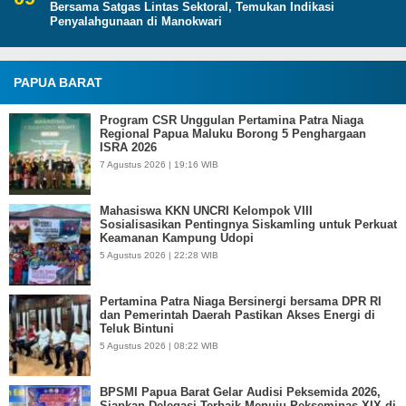
Bersama Satgas Lintas Sektoral, Temukan Indikasi
Penyalahgunaan di Manokwari
PAPUA BARAT
Program CSR Unggulan Pertamina Patra Niaga
Regional Papua Maluku Borong 5 Penghargaan
ISRA 2026
7 Agustus 2026 | 19:16 WIB
Mahasiswa KKN UNCRI Kelompok VIII
Sosialisasikan Pentingnya Siskamling untuk Perkuat
Keamanan Kampung Udopi
5 Agustus 2026 | 22:28 WIB
Pertamina Patra Niaga Bersinergi bersama DPR RI
dan Pemerintah Daerah Pastikan Akses Energi di
Teluk Bintuni
5 Agustus 2026 | 08:22 WIB
BPSMI Papua Barat Gelar Audisi Peksemida 2026,
Siapkan Delegasi Terbaik Menuju Pekseminas XIX di