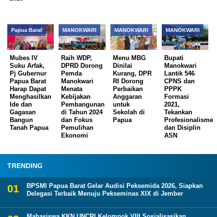
Papua Barat
MANOKWARI
MANOKWARI
MANOKWARI
Mubes IV
Raih WDP,
Menu MBG
Bupati
Suku Arfak,
DPRD Dorong
Dinilai
Manokwari
Pj Gubernur
Pemda
Kurang, DPR
Lantik 546
Papua Barat
Manokwari
RI Dorong
CPNS dan
Harap Dapat
Menata
Perbaikan
PPPK
Menghasilkan
Kebījakan
Anggaran
Formasi
Ide dan
Pembangunan
untuk
2021,
Gagasan
di Tahun 2024
Sekolah di
Tekankan
Bangun
dan Fokus
Papua
Profesionalisme
Tanah Papua
Pemulihan
dan Disiplin
Ekonomi
ASN
TRENDING
BPSMI Papua Barat Gelar Audisi Peksemida 2026, Siapkan
Delegasi Terbaik Menuju Pekseminas XIX di Jember
Mahasiswa KKN UNCRI Kelompok VIII Sosialisasikan