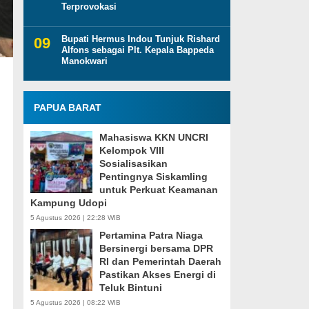
Terprovokasi
Bupati Hermus Indou Tunjuk Rishard
Alfons sebagai Plt. Kepala Bappeda
Manokwari
PAPUA BARAT
Mahasiswa KKN UNCRI
Kelompok VIII
Sosialisasikan
Pentingnya Siskamling
untuk Perkuat Keamanan
Kampung Udopi
5 Agustus 2026 | 22:28 WIB
Pertamina Patra Niaga
Bersinergi bersama DPR
RI dan Pemerintah Daerah
Pastikan Akses Energi di
Teluk Bintuni
5 Agustus 2026 | 08:22 WIB