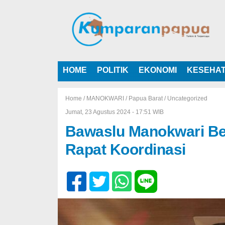
HOME
POLITIK
EKONOMI
KESEHA
Home /
MANOKWARI
/
Papua Barat
/
Uncategorized
Jumat, 23 Agustus 2024 - 17:51 WIB
Bawaslu Manokwari B
Rapat Koordinasi