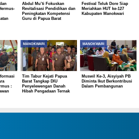
 dan
Abdul Mu’ti Fokuskan
Festival Teluk Dore Siap
Hermus-
Revitalisasi Pendidikan dan
Meriahkan HUT ke-127
Peningkatan Kompetensi
Kabupaten Manokwari
atan
Guru di Papua Barat
MANOKWARI
MANOKWARI
formasi
Tim Tabur Kejati Papua
Muswil Ke-3, Aisyiyah PB
ara
Barat Tangkap DIU
Diminta Ikut Berkontribusi
rmus :
Penyelewengan Danah
Dalam Pembangunan
awan
Hibah Pengadaan Ternak