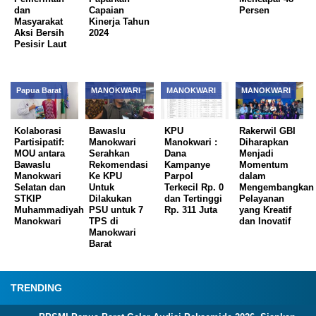
dan
Capaian
Persen
Masyarakat
Kinerja Tahun
Aksi Bersih
2024
Pesisir Laut
Papua Barat
MANOKWARI
MANOKWARI
MANOKWARI
Kolaborasi
Bawaslu
KPU
Rakerwil GBI
Partisipatif:
Manokwari
Manokwari :
Diharapkan
MOU antara
Serahkan
Dana
Menjadi
Bawaslu
Rekomendasi
Kampanye
Momentum
Manokwari
Ke KPU
Parpol
dalam
Selatan dan
Untuk
Terkecil Rp. 0
Mengembangkan
STKIP
Dilakukan
dan Tertinggi
Pelayanan
Muhammadiyah
PSU untuk 7
Rp. 311 Juta
yang Kreatif
Manokwari
TPS di
dan Inovatif
Manokwari
Barat
TRENDING