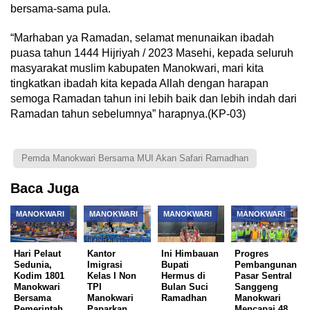
bersama-sama pula.
“Marhaban ya Ramadan, selamat menunaikan ibadah
puasa tahun 1444 Hijriyah / 2023 Masehi, kepada seluruh
masyarakat muslim kabupaten Manokwari, mari kita
tingkatkan ibadah kita kepada Allah dengan harapan
semoga Ramadan tahun ini lebih baik dan lebih indah dari
Ramadan tahun sebelumnya” harapnya.(KP-03)
Pemda Manokwari Bersama MUI Akan Safari Ramadhan
Baca Juga
MANOKWARI
MANOKWARI
MANOKWARI
MANOKWARI
Hari Pelaut
Kantor
Ini Himbauan
Progres
Sedunia,
Imigrasi
Bupati
Pembangunan
Kodim 1801
Kelas I Non
Hermus di
Pasar Sentral
Manokwari
TPI
Bulan Suci
Sanggeng
Bersama
Manokwari
Ramadhan
Manokwari
Pemerintah
Paparkan
Mencapai 48