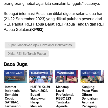
orang-orang hebat agar kita semakin tangguh,” ucapnya.
Sebagai informasi Pelatihan diklat digelar selama dua hari
(21-22 September 2023) yang diikuti puluhan peserta dari
REI, Papua, REI Papua Barat, REI Papua Tengah dan REI
Papua Selatan.
(KP/03)
Bupati Manokwari Ajak Developer Berinvestasi
Diklat REI Se Tanah Papua
Baca Juga
MANOKWARI
MANOKWARI
MANOKWARI
MANOKWARI
Internet
HUT RI Ke-79
Menatap
Kunjungi
Indonesia
Tahun 2024,
Level
Pasar Wosi,
Semakin
Bupati
Profesional,
Gibran
Cepat,
Manokwari
RBBC 223
Dengarkan
SATRIA-1
Harap
Tuntaskan
Aspirasi
Terbesar di
Menjadi
Agenda
Pedagang