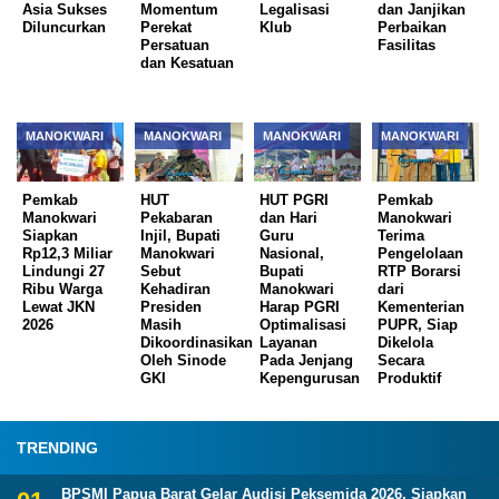
Asia Sukses
Momentum
Legalisasi
dan Janjikan
Diluncurkan
Perekat
Klub
Perbaikan
Persatuan
Fasilitas
dan Kesatuan
MANOKWARI
MANOKWARI
MANOKWARI
MANOKWARI
Pemkab
HUT
HUT PGRI
Pemkab
Manokwari
Pekabaran
dan Hari
Manokwari
Siapkan
Injil, Bupati
Guru
Terima
Rp12,3 Miliar
Manokwari
Nasional,
Pengelolaan
Lindungi 27
Sebut
Bupati
RTP Borarsi
Ribu Warga
Kehadiran
Manokwari
dari
Lewat JKN
Presiden
Harap PGRI
Kementerian
2026
Masih
Optimalisasi
PUPR, Siap
Dikoordinasikan
Layanan
Dikelola
Oleh Sinode
Pada Jenjang
Secara
GKI
Kepengurusan
Produktif
TRENDING
BPSMI Papua Barat Gelar Audisi Peksemida 2026, Siapkan