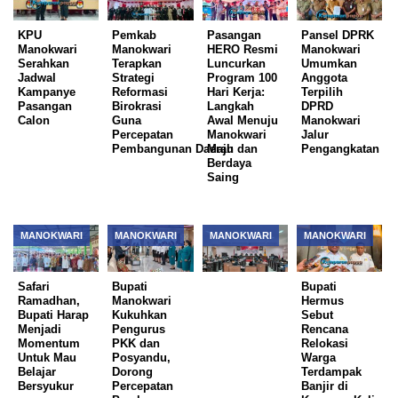
KPU
Pemkab
Pasangan
Pansel DPRK
Manokwari
Manokwari
HERO Resmi
Manokwari
Serahkan
Terapkan
Luncurkan
Umumkan
Jadwal
Strategi
Program 100
Anggota
Kampanye
Reformasi
Hari Kerja:
Terpilih
Pasangan
Birokrasi
Langkah
DPRD
Calon
Guna
Awal Menuju
Manokwari
Percepatan
Manokwari
Jalur
Pembangunan Daerah
Maju dan
Pengangkatan
Berdaya
Saing
MANOKWARI
MANOKWARI
MANOKWARI
MANOKWARI
Safari
Bupati
Bupati
Ramadhan,
Manokwari
Hermus
Bupati Harap
Kukuhkan
Sebut
Menjadi
Pengurus
Rencana
Momentum
PKK dan
Relokasi
Untuk Mau
Posyandu,
Warga
Belajar
Dorong
Terdampak
Bersyukur
Percepatan
Banjir di