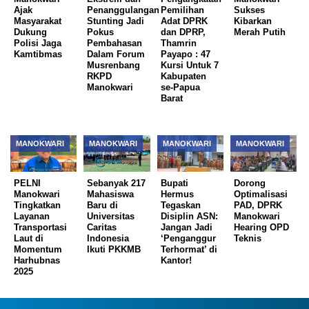
Ajak
Penanggulangan
Pemilihan
Sukses
Masyarakat
Stunting Jadi
Adat DPRK
Kibarkan
Dukung
Pokus
dan DPRP,
Merah Putih
Polisi Jaga
Pembahasan
Thamrin
Kamtibmas
Dalam Forum
Payapo : 47
Musrenbang
Kursi Untuk 7
RKPD
Kabupaten
Manokwari
se-Papua
Barat
MANOKWARI
MANOKWARI
MANOKWARI
MANOKWARI
PELNI
Sebanyak 217
Bupati
Dorong
Manokwari
Mahasiswa
Hermus
Optimalisasi
Tingkatkan
Baru di
Tegaskan
PAD, DPRK
Layanan
Universitas
Disiplin ASN:
Manokwari
Transportasi
Caritas
Jangan Jadi
Hearing OPD
Laut di
Indonesia
‘Penganggur
Teknis
Momentum
Ikuti PKKMB
Terhormat’ di
Harhubnas
Kantor!
2025