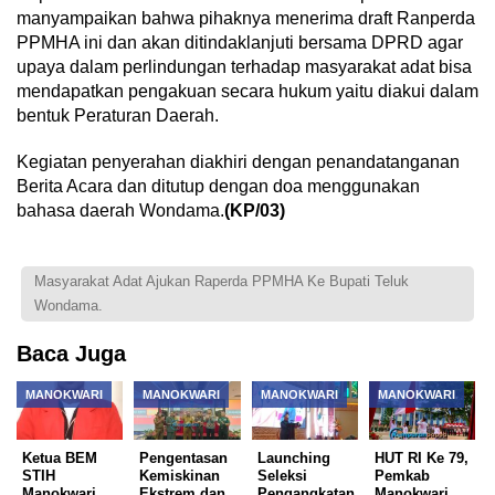
manyampaikan bahwa pihaknya menerima draft Ranperda
PPMHA ini dan akan ditindaklanjuti bersama DPRD agar
upaya dalam perlindungan terhadap masyarakat adat bisa
mendapatkan pengakuan secara hukum yaitu diakui dalam
bentuk Peraturan Daerah.
Kegiatan penyerahan diakhiri dengan penandatanganan
Berita Acara dan ditutup dengan doa menggunakan
bahasa daerah Wondama.
(KP/03)
Masyarakat Adat Ajukan Raperda PPMHA Ke Bupati Teluk
Wondama.
Baca Juga
MANOKWARI
MANOKWARI
MANOKWARI
MANOKWARI
Ketua BEM
Pengentasan
Launching
HUT RI Ke 79,
STIH
Kemiskinan
Seleksi
Pemkab
Manokwari
Ekstrem dan
Pengangkatan
Manokwari