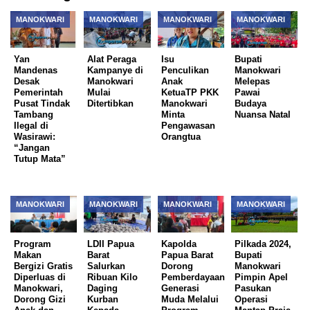
MANOKWARI
MANOKWARI
MANOKWARI
MANOKWARI
Yan
Alat Peraga
Isu
Bupati
Mandenas
Kampanye di
Penculikan
Manokwari
Desak
Manokwari
Anak
Melepas
Pemerintah
Mulai
KetuaTP PKK
Pawai
Pusat Tindak
Ditertibkan
Manokwari
Budaya
Tambang
Minta
Nuansa Natal
Ilegal di
Pengawasan
Wasirawi:
Orangtua
“Jangan
Tutup Mata”
MANOKWARI
MANOKWARI
MANOKWARI
MANOKWARI
Program
LDII Papua
Kapolda
Pilkada 2024,
Makan
Barat
Papua Barat
Bupati
Bergizi Gratis
Salurkan
Dorong
Manokwari
Diperluas di
Ribuan Kilo
Pemberdayaan
Pimpin Apel
Manokwari,
Daging
Generasi
Pasukan
Dorong Gizi
Kurban
Muda Melalui
Operasi