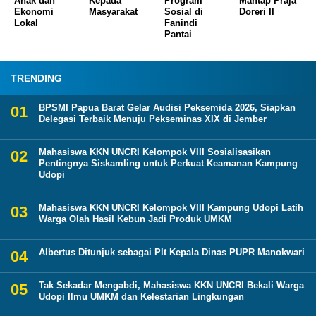
Anak dan
Kepada
Program
Mantap Praja
Ekonomi
Masyarakat
Sosial di
Doreri II
Lokal
Fanindi
Pantai
TRENDING
BPSMI Papua Barat Gelar Audisi Peksemida 2026, Siapkan
Delegasi Terbaik Menuju Pekseminas XIX di Jember
Mahasiswa KKN UNCRI Kelompok VIII Sosialisasikan
Pentingnya Siskamling untuk Perkuat Keamanan Kampung
Udopi
Mahasiswa KKN UNCRI Kelompok VIII Kampung Udopi Latih
Warga Olah Hasil Kebun Jadi Produk UMKM
Albertus Ditunjuk sebagai Plt Kepala Dinas PUPR Manokwari
Tak Sekadar Mengabdi, Mahasiswa KKN UNCRI Bekali Warga
Udopi Ilmu UMKM dan Kelestarian Lingkungan