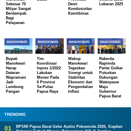
Sebesar 70
Demi
Lebaran 2025
Milyar Sangat
Kondusivitas
Berdampak
Kamtibmas
Bagi
Pelayanan
MANOKWARI
MANOKWARI
MANOKWARI
MANOKWARI
Bupati
Tim
Wabup
Rakerda-
Manokwari
Koordinasi
Manokwari
Rapimda
Harap
Inpres 1/2022
Tegaskan
Partai Golkar
Dataran
Lakukan
Sinergi untuk
Putuskan
Wapramasi
Monev Pada
Stabilitas
Dukungan
Jadi
6 Provinsi
Ekonomi dan
Waterpauw
Lumbung
Se-Pulau
Pengendalian
Maju
Pangan
Papua Raya
Inflasi
Gubernur
Papua Barat
TRENDING
BPSMI Papua Barat Gelar Audisi Peksemida 2026, Siapkan