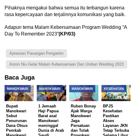
Pihaknya mengakui bahwa semua itu terbangun karena
rasa kepercayaan dan terjalinnya komunikasi yang baik.
Adapun tema Malam Kebersamaan Program Wedding “A
Day To Remember 2023”
(KP/03)
Apresiasi Pasangan Pengantin
Aston Niu Gelar Malam Kebersamaan Dan Undian Wedding 2023
Baca Juga
MANOKWARI
MANOKWARI
MANOKWARI
KESEHATAN
Bupati
1 Jemaah
Ruben Bonay
BPJS
Manokwari
Haji Papua
Ajak Warga
Kesehatan
Sebut
Barat asal
Manokwari
Pastikan
Penurunan
Manokwari
Jaga
Akses
Dana Otsus
meninggal
Persatuan
Layanan JKN
Pemkab
Dunia di Arab
dan Tolak
Tetap Terbuka
Manokwari
Saudi
Provokasi
Selama Libur