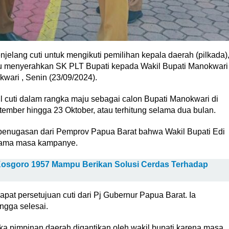
jelang cuti untuk mengikuti pemilihan kepala daerah (pilkada)
u menyerahkan SK PLT Bupati kepada Wakil Bupati Manokwari
wari , Senin (23/09/2024).
 cuti dalam rangka maju sebagai calon Bupati Manokwari di
tember hingga 23 Oktober, atau terhitung selama dua bulan.
penugasan dari Pemprov Papua Barat bahwa Wakil Bupati Edi
elama masa kampanye.
Kosgoro 1957 Mampu Berikan Solusi Cerdas Terhadap
apat persetujuan cuti dari Pj Gubernur Papua Barat. Ia
ngga selesai.
ka pimpinan daerah digantikan oleh wakil bupati karena masa