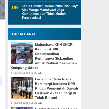
Ketua Gerakan Merah Putih Irian Jaya
Ajak Warga Manokwari Jaga
Kamtibmas dan Tidak Mudah
Terprovokasi
,
PAPUA BARAT
Mahasiswa KKN UNCRI
Kelompok VIII
Sosialisasikan
Pentingnya Siskamling
untuk Perkuat Keamanan
Kampung Udopi
5 Agustus 2026 | 22:28 WIB
Pertamina Patra Niaga
Bersinergi bersama DPR
RI dan Pemerintah Daerah
Pastikan Akses Energi di
Teluk Bintuni
5 Agustus 2026 | 08:22 WIB