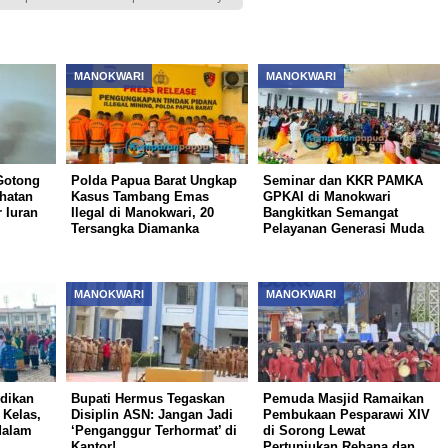
MANOKWARI
MANOKWARI
Gotong
Polda Papua Barat Ungkap
Seminar dan KKR PAMKA
hatan
Kasus Tambang Emas
GPKAI di Manokwari
 Iuran
Ilegal di Manokwari, 20
Bangkitkan Semangat
Tersangka Diamanka
Pelayanan Generasi Muda
MANOKWARI
MANOKWARI
dikan
Bupati Hermus Tegaskan
Pemuda Masjid Ramaikan
 Kelas,
Disiplin ASN: Jangan Jadi
Pembukaan Pesparawi XIV
dalam
‘Penganggur Terhormat’ di
di Sorong Lewat
Kantor!
Pertunjukan Rebana dan