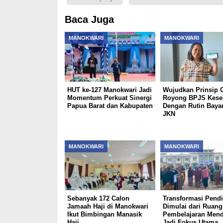
Baca Juga
MANOKWARI
MANOKWARI
HUT ke-127 Manokwari Jadi
Wujudkan Prinsip 
Momentum Perkuat Sinergi
Royong BPJS Kese
Papua Barat dan Kabupaten
Dengan Rutin Bayar
JKN
MANOKWARI
MANOKWARI
Sebanyak 172 Calon
Transformasi Pendi
Jamaah Haji di Manokwari
Dimulai dari Ruang
Ikut Bimbingan Manasik
Pembelajaran Men
Haji
Jadi Fokus Utama