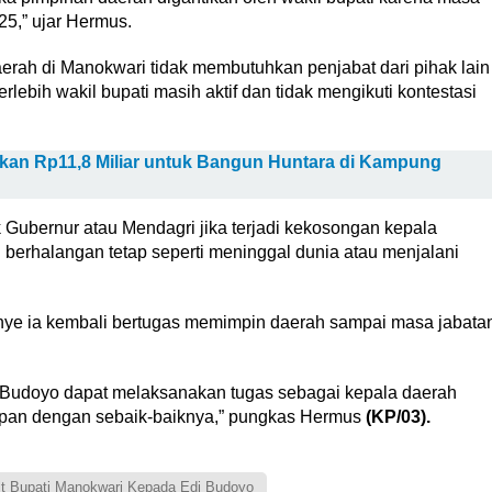
25,” ujar Hermus.
aerah di Manokwari tidak membutuhkan penjabat dari pihak lain
rlebih wakil bupati masih aktif dan tidak mengikuti kontestasi
an Rp11,8 Miliar untuk Bangun Huntara di Kampung
k Gubernur atau Mendagri jika terjadi kekosongan kepala
 berhalangan tetap seperti meninggal dunia atau menjalani
ye ia kembali bertugas memimpin daerah sampai masa jabata
i Budoyo dapat melaksanakan tugas sebagai kepala daerah
pan dengan sebaik-baiknya,” pungkas Hermus
(KP/03).
t Bupati Manokwari Kepada Edi Budoyo