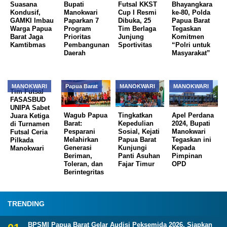
Suasana
Bupati
Futsal KKST
Bhayangkara
Kondusif,
Manokwari
Cup I Resmi
ke-80, Polda
GAMKI Imbau
Paparkan 7
Dibuka, 25
Papua Barat
Warga Papua
Program
Tim Berlaga
Tegaskan
Barat Jaga
Prioritas
Junjung
Komitmen
Kamtibmas
Pembangunan
Sportivitas
“Polri untuk
Daerah
Masyarakat”
MANOKWARI
Papua Barat
MANOKWARI
MANOKWARI
Tim Futsal
FASASBUD
UNIPA Sabet
Wagub Papua
Tingkatkan
Apel Perdana
Juara Ketiga
Barat:
Kepedulian
2024, Bupati
di Turnamen
Pesparani
Sosial, Kejati
Manokwari
Futsal Ceria
Melahirkan
Papua Barat
Tegaskan ini
Pilkada
Generasi
Kunjungi
Kepada
Manokwari
Beriman,
Panti Asuhan
Pimpinan
Toleran, dan
Fajar Timur
OPD
Berintegritas
TRENDING
BPSMI Papua Barat Gelar Audisi Peksemida 2026, Siapkan