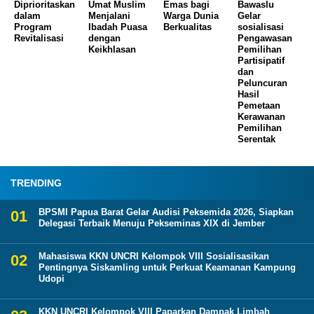
Diprioritaskan
Umat Muslim
Emas bagi
Bawaslu
dalam
Menjalani
Warga Dunia
Gelar
Program
Ibadah Puasa
Berkualitas
sosialisasi
Revitalisasi
dengan
Pengawasan
Keikhlasan
Pemilihan
Partisipatif
dan
Peluncuran
Hasil
Pemetaan
Kerawanan
Pemilihan
Serentak
TRENDING
BPSMI Papua Barat Gelar Audisi Peksemida 2026, Siapkan
Delegasi Terbaik Menuju Pekseminas XIX di Jember
Mahasiswa KKN UNCRI Kelompok VIII Sosialisasikan
Pentingnya Siskamling untuk Perkuat Keamanan Kampung
Udopi
KKN UNCRI Kelompok VIII Paparkan Dampak Limbah