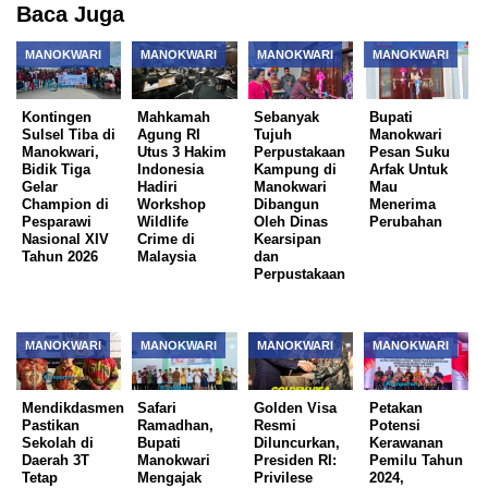
Baca Juga
MANOKWARI
MANOKWARI
MANOKWARI
MANOKWARI
Kontingen
Mahkamah
Sebanyak
Bupati
Sulsel Tiba di
Agung RI
Tujuh
Manokwari
Manokwari,
Utus 3 Hakim
Perpustakaan
Pesan Suku
Bidik Tiga
Indonesia
Kampung di
Arfak Untuk
Gelar
Hadiri
Manokwari
Mau
Champion di
Workshop
Dibangun
Menerima
Pesparawi
Wildlife
Oleh Dinas
Perubahan
Nasional XIV
Crime di
Kearsipan
Tahun 2026
Malaysia
dan
Perpustakaan
MANOKWARI
MANOKWARI
MANOKWARI
MANOKWARI
Mendikdasmen
Safari
Golden Visa
Petakan
Pastikan
Ramadhan,
Resmi
Potensi
Sekolah di
Bupati
Diluncurkan,
Kerawanan
Daerah 3T
Manokwari
Presiden RI:
Pemilu Tahun
Tetap
Mengajak
Privilese
2024,